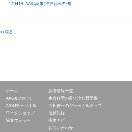
140419_AASJ記事(神戸新聞夕刊)
<<戻る
ホーム
新着情報一覧
AASJについて
生命科学の目で読む哲学書
AASJチャンネル
西川伸一のジャーナルクラブ
ワークショップ
活動記録
論文ウォッチ
疾患ナビ
お問い合わせ