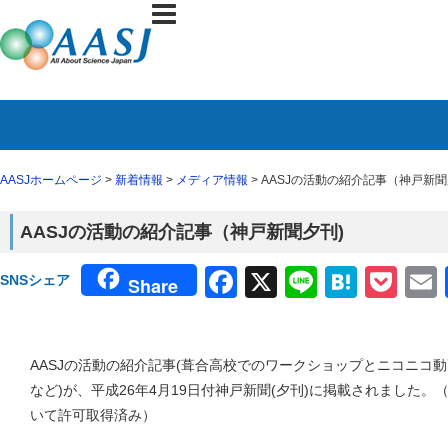
AASJホームページ
>
新着情報
>
メディア情報
> AASJの活動の紹介記事（神戸新聞
AASJの活動の紹介記事（神戸新聞夕刊)
Facebook
X
Line
Haten
Poc
SNSシェア
Share
AASJの活動の紹介記事(葺合高校でのワークショップとニコニコ
など)が、平成26年4月19日付神戸新聞(夕刊)に掲載されました
いて許可取得済み）