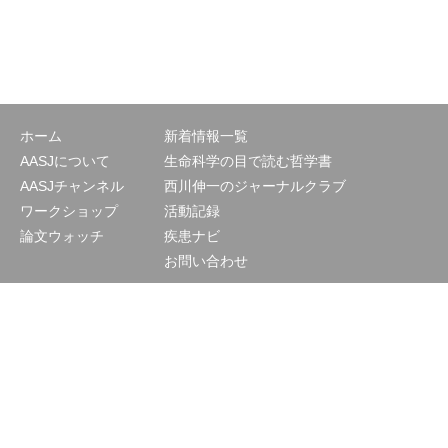
ホーム
新着情報一覧
AASJについて
生命科学の目で読む哲学書
AASJチャンネル
西川伸一のジャーナルクラブ
ワークショップ
活動記録
論文ウォッチ
疾患ナビ
お問い合わせ