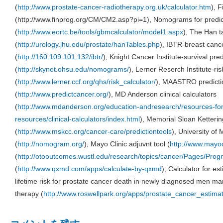
(
http://www.prostate-cancer-radiotherapy.org.uk/calculator.htm
), 
(http://www.finprog.org/CM/CM2.asp?pi=1), Nomograms for predict
(
http://www.eortc.be/tools/gbmcalculator/model1.aspx
), The Han t
(
http://urology.jhu.edu/prostate/hanTables.php
), IBTR-breast canc
(
http://160.109.101.132/ibtr/
), Knight Cancer Institute-survival pred
(
http://skynet.ohsu.edu/nomograms/
), Lerner Reserch Institute-ris
(
http://www.lerner.ccf.org/qhs/risk_calculator/
), MAASTRO predicti
(
http://www.predictcancer.org/
), MD Anderson clinical calculators
(
http://www.mdanderson.org/education-andresearch/resources-for-p
resources/clinical-calculators/index.html
), Memorial Sloan Ketterin
(
http://www.mskcc.org/cancer-care/predictiontools
), University o
(
http://nomogram.org/
), Mayo Clinic adjuvnt tool (
http://www.mayoc
(
http://otooutcomes.wustl.edu/research/topics/cancer/Pages/Prog
(
http://www.qxmd.com/apps/calculate-by-qxmd
), Calculator for es
lifetime risk for prostate cancer death in newly diagnosed men man
therapy (
http://www.roswellpark.org/apps/prostate_cancer_estimat