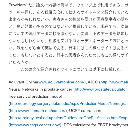
Providers” だ。論文の内容は簡単で、ウェッブ上で利用でき
ツールを探し、ある程度安心して仕えるサイトを２２紹介してい
出来るかもしれないが、患者さんの相談を受けた医療従事者が話
と、良い効果があるのではないかと推薦している。現在でも、病
についての統計データに頼るほかない。勿論、予後データを熟知
ないかもしれないが、相談を受けるコオーディネーターの方にと
い。残念ながら全て英語である。日本にはこの様なサイトはある
った。もしないとすると、日本の患者さんのためにもこの様なサ
いだろうか。
この論文で紹介されたサイトについては以下に転載した。
Adjuvant Online(
www.adjuvantonline.com/
), AJCC (
http://www.me
Neural Networks in prostate cancer (
http://www.prostatecalculator.
free survival prediction model
(
http://eurology.surgery.duke.edu/Aspx/PredictionModel/Nomogr
(
http://www.lifemath.net/cancer/
), UCSF capra score
(
http://urology.ucsf.edu/patientGuides/uroOncPt_Assess.html#cap
(
http://www.csqs.cancer.gov/
), DFS calculator for EBRT brachythe