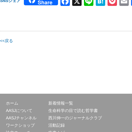
Facebook
X
Line
Haten
Poc
SNSシェア
Share
<<戻る
ホーム
新着情報一覧
AASJについて
生命科学の目で読む哲学書
AASJチャンネル
西川伸一のジャーナルクラブ
ワークショップ
活動記録