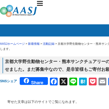
AASJホームページ
>
新着情報
>
活動記録
> 京都大学野生動物センター・熊本サ
します。
京都大学野生動物センター・熊本サンクチュアリー
せました。まだ募集中なので、是非皆様もご寄付お
Facebook
X
Line
Haten
Poc
SNSシェア
Share
寄せた文章は以下のサイトでご覧になれます。