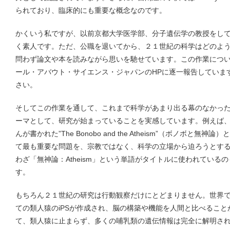
られており、臨床的にも重要な概念なのです。
かくいう私ですが、以前京都大学医学部、分子遺伝学の教授をし
く素人です。ただ、公職を退いてから、２１世紀の科学はどのよ
問わず論文や本を読みながら思いを馳せています。この作業につい
ール・アバウト・サイエンス・ジャパンのHPに逐一報告していますので（
さい。
そしてこの作業を通して、これまで科学があまり出る幕のなかっ
ーマとして、研究が始まっていることを実感しています。例えば
んが書かれた”The Bonobo and the Atheism”（ボノボと
て最も重要な問題を、宗教ではなく、科学の立場から迫ろうとす
わざ「無神論：Atheism」という単語がタイトルに使われている
す。
もちろん２１世紀の研究は行動観察だけにとどまりません。世界で
ての類人猿のiPSが作成され、脳の構築や機能を人間と比べるこ
て、類人猿に止まらず、多くの哺乳類の遺伝情報は完全に解明さ