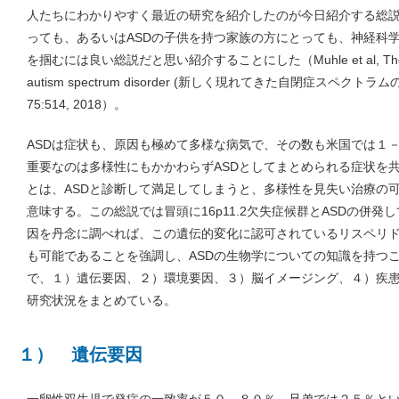
人たちにわかりやすく最近の研究を紹介したのが今日紹介する総
っても、あるいはASDの子供を持つ家族の方にとっても、神経科学
を掴むには良い総説だと思い紹介することにした（Muhle et al, The emergin
autism spectrum disorder (新しく現れてきた自閉症スペクトラムの臨
75:514, 2018）。
ASDは症状も、原因も極めて多様な病気で、その数も米国では１
重要なのは多様性にもかかわらずASDとしてまとめられる症状を
とは、ASDと診断して満足してしまうと、多様性を見失い治療の
意味する。この総説では冒頭に16p11.2欠失症候群とASDの併
因を丹念に調べれば、この遺伝的変化に認可されているリスペリ
も可能であることを強調し、ASDの生物学についての知識を持つ
で、１）遺伝要因、２）環境要因、３）脳イメージング、４）疾
研究状況をまとめている。
１） 遺伝要因
一卵性双生児で発症の一致率が５０－８０％、兄弟では２５％とい