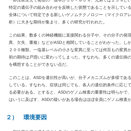
特定の遺伝子の組み合わせを反映した状態であることを示してい
全体について特定できる新しいゲノムテクノロジー（マイクロア
析）に大きな期待が集まり、多くの研究が行われた。
この結果、数多くの神経機能に直接関わる分子や、その分子の発
異、欠失、重複）などがASDと相関していることがわかった。し
２００種類、一塩基レベルの小さな変異に至っては何百もの変異が
初の期待は戸惑いに変わってしまった。すなわち、多くの遺伝病
を構想することができない点だ。
このことは、ASDを遺伝性が高いが、分子メカニズムが多様であ
している。すなわち、症状は同じでも、各人の遺伝的条件に応じ
る必要がある。とすると、ASDのゲノム検査の重要性は明らかで
はいうに及ばす、ASDの疑いがある場合はほぼ全員にゲノム検査
２） 環境要因