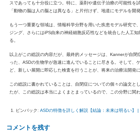
スであっても十分役に立つ。特に、薬剤や遺伝子治療の可能性を
「動物の脳は人の脳とは異なる」と片付けず、地道にモデルを開
もう一つ重要な領域は、情報科学分野を用いた疾患モデル研究で
ジング、さらにはiPS由来の神経細胞反応性などを統合した人工
る。
以上がこの総説の内容だが、最終的メッセージは、Kannerが自
った、ASDの生物学が急速に進んでいることに尽きる。そして、
ど、新しい展開に即応した検査を行うことが、将来の治療法開発
この総説に書かれていることは、自閉症についての個々の論文と
たが、この総説は本当によくまとまっているので、この分野に関
ピンバック:
ASDの特徴を詳しく解説【結論：未来は明るい】 | ki
コメントを残す