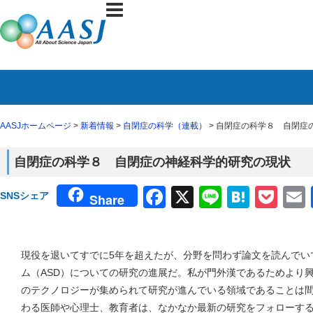
AASJホームページ
>
新着情報
>
自閉症の科学（連載）
> 自閉症の科学８ 自閉症
自閉症の科学８ 自閉症の神経科学的研究の現状
Facebook
X
Line
Haten
Poc
SNSシェア
Share
現役を退いてすでに5年を超えたが、分野を問わず論文を読んでい
ム（ASD）についての研究の進展だ。私が門外漢であるためより
のテクノロジーが集められて研究が進んでいる領域であることは
わる医師や心理士、教育者は、なかなか最新の研究をフォローす