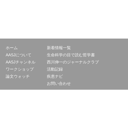
ホーム
新着情報一覧
AASJについて
生命科学の目で読む哲学書
AASJチャンネル
西川伸一のジャーナルクラブ
ワークショップ
活動記録
論文ウォッチ
疾患ナビ
お問い合わせ