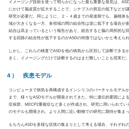
イメージング技術を使って明らかになった最も重要な発見は、AS
にかけて脳皮質が拡大することで、シナプスの剪定の低下などが
研究が必要だ。同じように、２－４歳までの発達期でも、扁桃体
域が大きくなる一方、各領域の間の結合性は逆に低下する場合が
結合は高まっているという報告があり、総合すると脳の局所的な
する回路の結合性が低下するのがASDの特徴ではないかと考えら
しかし、これらの検査でASDを他の病気から区別して診断できる
きく、イメージングだけで診断するのはまだ難しいことも現実だ
４） 疾患モデル
コンピュータで病気を再構成するインシリコのバーチャルモデル
まで、様々なASDモデルが開発されてきた。特に遺伝的要因によるA
症候群、MECP2重複症など多くが作成され、研究に用いられてい
のモデルも開発され、より人間に近い動物での研究に期待が集ま
もちろんASDを多様な症状の集まりとして考える場合、それぞれ