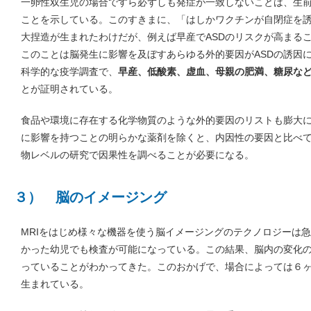
一卵性双生児の場合ですら必ずしも発症が一致しないことは、生
ことを示している。このすきまに、「はしかワクチンが自閉症を誘発す
大捏造が生まれたわけだが、例えば早産でASDのリスクが高まる
このことは脳発生に影響を及ぼすあらゆる外的要因がASDの誘因
科学的な疫学調査で、
早産、低酸素、虚血、母親の肥満、糖尿など
とが証明されている。
食品や環境に存在する化学物質のような外的要因のリストも膨大
に影響を持つことの明らかな薬剤を除くと、内因性の要因と比べ
物レベルの研究で因果性を調べることが必要になる。
３） 脳のイメージング
MRIをはじめ様々な機器を使う脳イメージングのテクノロジーは
かった幼児でも検査が可能になっている。この結果、脳内の変化
っていることがわかってきた。このおかげで、場合によっては６
生まれている。