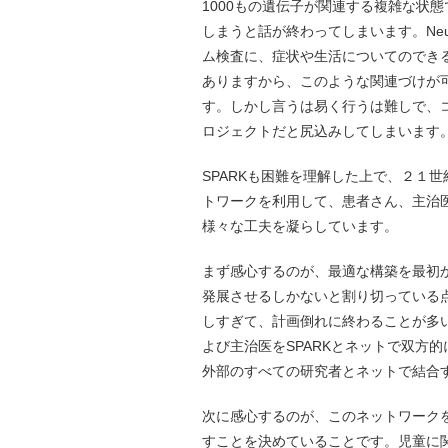
1000もの遺伝子が関連する複雑な状
しまうと話が終わってしまいます。Neur
ム検査に、症状や生活についてのでき
ありますから、このような関連づけが
す。しかし言うは易く行うは難しで、
ロジェクトだと尻込みしてしまいます
SPARKも困難を理解した上で、２１
トワークを利用して、患者さん、主治
様々な工夫を凝らしています。
まず感心するのが、最適な構築を最初
発展させるしかないと割り切っている
しすぎて、計画倒れに終わることが多い
よび主治医をSPARKとネットで双方
外部のすべての研究者とネットで結合
次に感心するのが、このネットワーク
すことを決めていることです。児童に