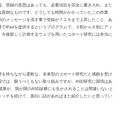
ば、登録の意思はあっても、必要項目を完全に書き入れ、また
は面倒なものです。どうしても時間がかかっていたこの作業
NSのメッセージを流す事で登録が７２％まで上昇したこと、あ
でiPadを提供するというプログラムで、３割から６割にアッ
。今後新しく計画するウェブを用いたコホート研究には本当に
野を持ちながら柔軟な、未来型のコホート研究だと感銘を受け
国では、願うべくもない取り組みですが、ASD研究に国境はあ
な成果が、我が国のASD診療にも生かされることは間違いないと
ォッチを続けて、面白い話があればまた紹介したいと思ってい