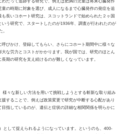
にわたって追跡する研究で、例えば肥満の児童は将来心臓発作
児童の時期に対象を選び、成人になるまで心臓発作の発症を追
最も長いコホート研究は、スコットランドで始められた２ヶ国
いう研究で、スタートしたのが1936年、調査が行われたのが
た。
に呼びかけ、登録してもらい、さらにコホート期間中に様々な
膨大な労力とコストがかかります。我が国では、研究のほとん
に長期の研究を支え続けるのが難しくなっています。
に、様々な新しい方法を用いて挑戦しようとする斬新な取り組み
支援することで、例えば政策変更で研究が中断する心配があり
て目指しているのが、遺伝と症状の詳細な相関関係を明らかに
rsity）として捉えられるようになっています。というのも、400-