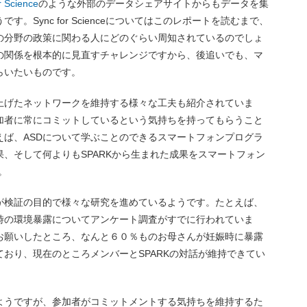
r Science
のような外部のデータシェアサイトからもデータを集
。Sync for Scienceについてはこのレポートを読むまで、
の分野の政策に関わる人にどのぐらい周知されているのでしょ
の関係を根本的に見直すチャレンジですから、後追いでも、マ
らいたいものです。
上げたネットワークを維持する様々な工夫も紹介されていま
加者に常にコミットしているという気持ちを持ってもらうこと
えば、ASDについて学ぶことのできるスマートフォンプログラ
、そして何よりもSPARKから生まれた成果をスマートフォン
。
が検証の目的で様々な研究を進めているようです。たとえば、
た時の環境暴露についてアンケート調査がすでに行われていま
お願いしたところ、なんと６０％ものお母さんが妊娠時に暴露
おり、現在のところメンバーとSPARKの対話が維持できてい
ようですが、参加者がコミットメントする気持ちを維持するた