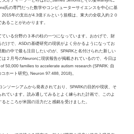
ディーラーと呼ばれたJames Simonsとその妻Marilynに
mons氏の専門だった数学やコンピューターサイエンスを中心に基
2015年の支出が4.3億ドルという規模は、東大の全収入約２０
であることがわかります。
当てている分野の３本の柱の一つになっています。おかげで、財
るだけで、ASDの基礎研究の現状がよく分かるようになってお
動の中で最も注目したいのが、SPARKと名付けられた新しい
は２月号のNeuronに現状報告が掲載されているので、今日は
,000 families to accelerate autism research (SPARK: 自
研究), Neuron 97:488, 2018)。
のコンソーシアムから発表されており、SPARKの目的や現状、そ
られています。読み通してみるとよく練られた計画で、このよ
するところが米国の活力だと感銘を受けました。