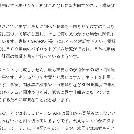
理由は述べませんが、私はこれなしに双方向性のネット構築は
画されています。最初に調べた結果を一回きりで戻すのではな
究に基づいて解析し直し、そこで何か見つかった場合に関係す
います。家族とSPARKが長年にわたって対話するという意味
でに５００家族のパイロットゲノム研究が行われ、５％の家族
、計画の検証も着々と行っているようです。
ジェクトは完成しません。最も重要なのが遺伝子の違いに関連
る事です。考えるだけで大変だと思いますが、ネットを利用し
す。事実、問診票の結果や、行動解析などSPARK拠点で集め
よびゲノムと関連づけた後、家族に返す仕組みになっていま
持するために重要なことだと思います。
なことではありません。SPARKは最初から高望みはしないと
めればいいと割り切っているようです。例えばいくつかの決ま
核にして、そこに主治医からのデータや、米国では患者さんと