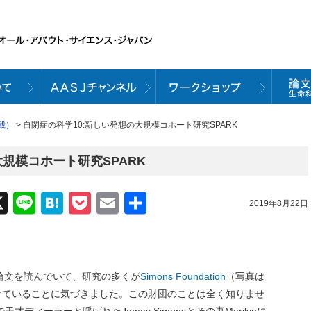
載）
> 自閉症の科学10:新しい発想の大規模コホート研究SPARK
大規模コホート研究SPARK
acebook
X
Line
Hatena
Pocket
Email
共
2019年8月22日
有
論文を読んでいて、研究の多くが
Simons Foundation
（写真は
助成を受けていることに気づきました。この財団のことは全く知りませ