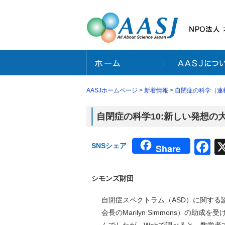
AASJホームページ
>
新着情報
>
自閉症の科学（連
自閉症の科学10:新しい発想の
F
SNSシェア
Share
シモンズ財団
自閉症スペクトラム（ASD）に関する
会長のMarilyn Simmons）の