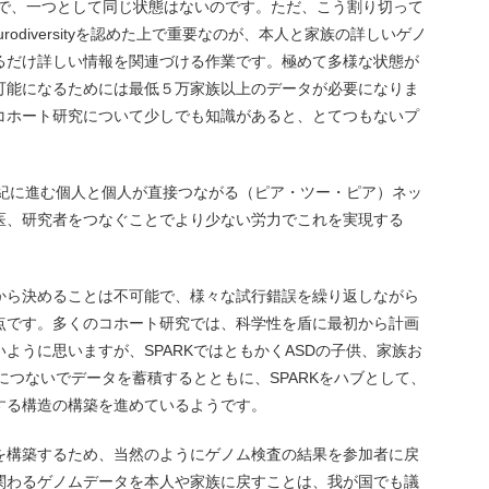
態で、一つとして同じ状態はないのです。ただ、こう割り切って
odiversityを認めた上で重要なのが、本人と家族の詳しいゲノ
るだけ詳しい情報を関連づける作業です。極めて多様な状態が
可能になるためには最低５万家族以上のデータが必要になりま
コホート研究について少しでも知識があると、とてつもないプ
。
世紀に進む個人と個人が直接つながる（ピア・ツー・ピア）ネッ
医、研究者をつなぐことでより少ない労力でこれを実現する
から決めることは不可能で、様々な試行錯誤を繰り返しながら
点です。多くのコホート研究では、科学性を盾に最初から計画
ように思いますが、SPARKではともかくASDの子供、家族お
的につないでデータを蓄積するとともに、SPARKをハブとして、
する構造の構築を進めているようです。
を構築するため、当然のようにゲノム検査の結果を参加者に戻
関わるゲノムデータを本人や家族に戻すことは、我が国でも議