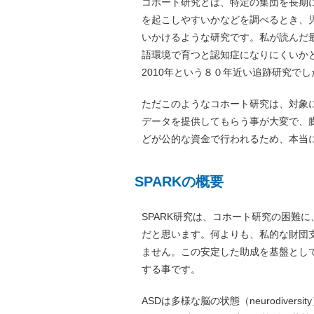
コホート研究とは、特定の集団を長期
を起こしやすいかなどを調べるとき、
いかけるような研究です。私が読んだ
語環境で育つと認知症になりにくいかと
2010年という８０年近い追跡研究でし
ただこのようなコホート研究は、対象
データを提供してもらう事が大変で、
どが公的な資金で行われるため、本当
SPARKの概要
SPARK研究は、コホート研究の困難
だと思います。何よりも、私的な財団
ません。この安定した助成を基盤とし
する事です。
ASDは多様な脳の状態（neurodive