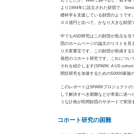
んでしたが、Webで調べると、数学者で天才
より1994年に設立された財団で、Si
礎科学を支援している財団のようです。
００億円と比べて、かなり大きな財団
中でもASD研究はこの財団が焦点を
団のホームページの論文のリストを見
り大変重宝です。この財団が助成する活
発想のコホート研究です。これについて
それを紹介します(SPARK: A US cohort of 50
閉症研究を加速するための50000家族のコホート
このレポートはSPARKプロジェクト
して解決すべき困難などが率直に述べ
うな計画が民間財団のサポートで実現
コホート研究の困難