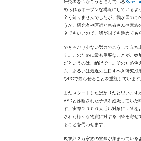
研究者をつなごうと進んでいる
Sync fo
められるオープンな構造にしているようです
全く知りませんでしたが、我が国のこ
うか。研究者や医師と患者さんや家族
ネでもいいので、我が国でも進めても
できるだけ少ない労力でこうして立ち
す。このために最も重要なことが、参
だというのは、納得です。そのため例
ム、あるいは最近の注目すべき研究成果
やPCで知らせることを重視しています
まだスタートしたばかりだと思います
ASDと診断された子供を妊娠してい
す。実際２０００人近い対象に回答を
された様々な物質に対する回答を寄せて
ることを伺わせます。
現在約２万家族の登録が集まっている