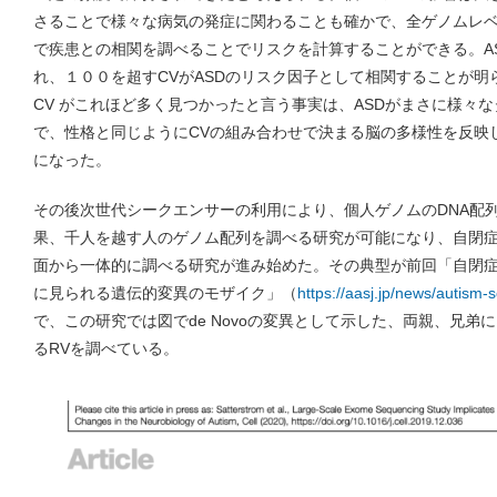
さることで様々な病気の発症に関わることも確かで、全ゲノムレベル
で疾患との相関を調べることでリスクを計算することができる。A
れ、１００を超すCVがASDのリスク因子として相関することが明
CV がこれほど多く見つかったと言う事実は、ASDがまさに様々
で、性格と同じようにCVの組み合わせで決まる脳の多様性を反映
になった。
その後次世代シークエンサーの利用により、個人ゲノムのDNA配
果、千人を越す人のゲノム配列を調べる研究が可能になり、自閉症と
面から一体的に調べる研究が進み始めた。その典型が前回「自閉
に見られる遺伝的変異のモザイク」（
https://aasj.jp/news/autism
で、この研究では図でde Novoの変異として示した、両親、兄弟
るRVを調べている。