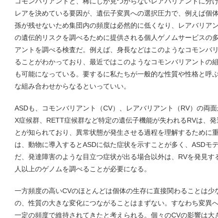
コモンバリアントと、稀にしか見つからないレアバリアントに分
レアを決めている要因が、遺伝子変異への選択圧力で、例えば個
孫が残せないため集団内の頻度は必然的に低くなり、レアバリア
の遺伝的リスクを調べるために提供される個人ゲノムサービスの
アントを調べる検査だ。例えば、身長などはこのようなコモンバ
ることがわかっており、最近ではこのようなコモンバリアントの
も可能になっている。要するに私たちが一般的な性質や性格と呼
な組み合わせからなるといっていい。
ASDも、コモンバリアント（CV）、レアバリアント（RV）の両
X症候群、RETT症候群など特定の遺伝子機能が失われるRVは、発
とが知られており、異常状態が発生させる過程を理解するために重
は、動物に導入するとASDに似た症状を示すことが多く、ASDモ
だ、発達障害のような目立つ症状が出る場合以外は、RVを発見す
人以上のゲノムを調べることが必要になる。
一方頻度の高いCVのほとんどは個体の生存に直接関わることは少
の、性質の大きな変化につながることはまずない。すなわち変異
一定の頻度で維持されてきたと考えられる。個々のCVの影響は大