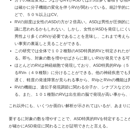
分子の構造変化につながるRVがASDでは3.5倍多く蓄積する傾
は確かに分子機能の変化を伴うRVが関わっている。統計学的に
どで、５０％以上はCV。
RVの頻度は女性のASDの方が２倍高い。ASDは男性が圧倒的
議に思われるかもしれない。しかし、女性がASDを発症しにく
男性より多くのRVが必要であることを意味し、これまで考えら
い事実の裏返しと見ることができる。
この研究では全体で１０２種類のASD特異的RVと特定された
る。即ち、対象の数を増やせばさらに新しいRVが発見できる
ほとんどのRVは神経細胞で発現しており、ASD特異的RVp（
るRVn（４９種類）に分けることができる。他の神経疾患でも
遅く、軽度の発達障害が見られる事から、RVpとRVnの機能
RVの機能は、遺伝子発現調節に関わる分子か、シナプスなど
る。また、１０１種類のRVは出生前の脳で発現が高い事から
これ以外にも、いくつか面白い解析が示されてはいるが、あまり
要するに対象の数を増やすことで、ASD特異的RVを特定すること
が確かにASD発症に関わることが証明できたと言える。