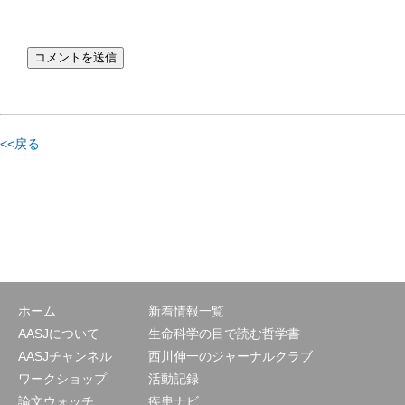
<<戻る
ホーム
新着情報一覧
AASJについて
生命科学の目で読む哲学書
AASJチャンネル
西川伸一のジャーナルクラブ
ワークショップ
活動記録
論文ウォッチ
疾患ナビ