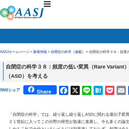
AASJホームページ
>
新着情報
>
自閉症の科学（連載）
> 自閉症の科学３８：頻度の
自閉症の科学３８：頻度の低い変異（Rare Varia
（ASD）を考える
Facebook
X
Line
Haten
Poc
SNSシェア
Share
「自閉症の科学」では、繰り返し繰り返しASDに関わる遺伝子変
２１世紀に入ってこの分野の研究が急速に進展し、今も多くの論
しかもこれで十分というレベルには到底達しておらず、知識は今