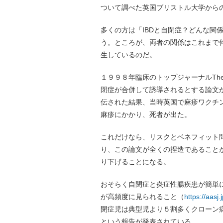
ついて調べた英国ブリストル大学から
多くの方は「IBDと自閉症？どんな関
う。ところが、両者の関係はこれまで
生しているのだ。
１９９８年臨床のトップジャーナルThe
閉症が合併して誘導されるとする論文
伝された結果、当時英国で麻疹ワクチ
麻疹にかかり、死者が出た。
これだけなら、リスクとベネフィット
り、この論文が全くの捏造であることが明
り下げることになる。
おそらく自閉症と炎症性腸疾患が簡単
が高頻度に見られること（
https://aasj
閉症児は典型児より５割多くクローン
という報告が発表されている。