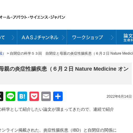
載）
> 自閉症の科学５３回 自閉症と母親の炎症性腸疾患（６月２日 Nature Medic
炎症性腸疾患（６月２日 Nature Medicine オン
acebook
X
Line
Hatena
Pocket
Email
共
2022年6月14日
有
の科学として紹介したい論文が溜まってきたので、連続で紹介
ine にオンライン掲載された、炎症性腸疾患（IBD）と自閉症の関係に