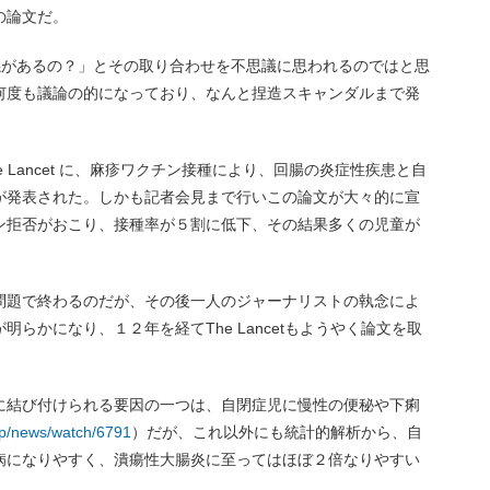
の論文だ。
係があるの？」とその取り合わせを不思議に思われるのではと思
何度も議論の的になっており、なんと捏造スキャンダルまで発
 Lancet に、麻疹ワクチン接種により、回腸の炎症性疾患と自
が発表された。しかも記者会見まで行いこの論文が大々的に宣
ン拒否がおこり、接種率が５割に低下、その結果多くの児童が
問題で終わるのだが、その後一人のジャーナリストの執念によ
らかになり、１２年を経てThe Lancetもようやく論文を取
に結び付けられる要因の一つは、自閉症児に慢性の便秘や下痢
.jp/news/watch/6791
）だが、これ以外にも統計的解析から、自
病になりやすく、潰瘍性大腸炎に至ってはほぼ２倍なりやすい