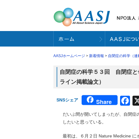
AASJホームページ
>
新着情報
>
自閉症の科学（連
自閉症の科学５３回 自閉症と母親の
ライン掲載論文）
F
SNSシェア
Share
だいぶ間が開いてしまったが、自閉症
したいと思っている。
最初は、６月２日 Nature Medic