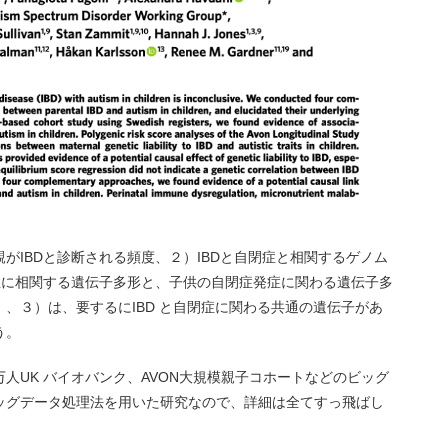
がIBDと診断される頻度、２）IBDと自閉症と相関するゲノム
症に相関する遺伝子多形と、子供の自閉症発症に関わる遺伝子多
、３）は、要するにIBD と自閉症に関わる共通の遺伝子があ
う。
人UK バイオバンク、AVON大規模親子コホートなどのビッグ
ッグデータ処理法を用いた研究なので、詳細は全てすっ飛ばし