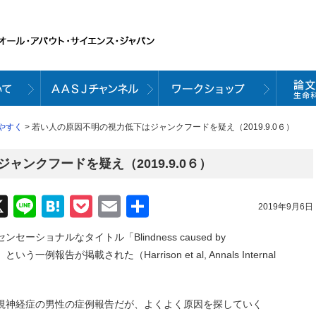
やすく
> 若い人の原因不明の視力低下はジャンクフードを疑え（2019.9.0６）
ンクフードを疑え（2019.9.0６）
acebook
X
Line
Hatena
Pocket
Email
共
2019年9月6日
有
雑誌にセンセーショナルなタイトル「Blindness caused by
一例報告が掲載された（Harrison et al, Annals Internal
た視神経症の男性の症例報告だが、よくよく原因を探していく