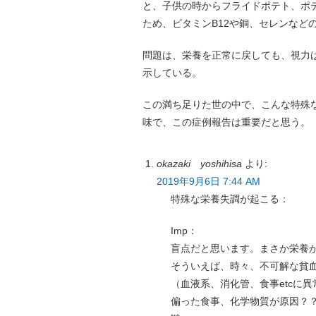
と、子供の時からフライドポテト、ポ
ため、ビタミンB12や銅、セレンなど
問題は、栄養を正常に戻しても、視力
示している。
この満ち足りた世の中で、こんな特殊
味で、この症例報告は重要だと思う。
okazaki yoshihisa
より:
2019年9月6日 7:44 AM
特殊な栄養失調が起こる：
Imp：
盲点だと思います。まさか栄養
そういえば、時々、不可解な貧
（血液系、消化管、食事etcに
偏った食事、化学物質が原因？