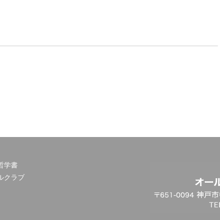
哲学書
ルクラブ