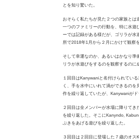
とを知り驚いた。
おそらく私たちが見た２つの家族とは
一つのファミリーの行動を、特に水遊
ーでは記録がある様だが、ゴリラが水
所で2018年1月から２月にかけて観察
そして幸運なのか、あるいはかなり準
リラが水遊びをするのを観察するのに
１回目はKanywaniと名付けられて
く、手を水中にいれて渦ができるのを見
作を繰り返していたが、Kanywani
２回目は全メンバーが水場に降りてきた
を繰り返した。そこにKanyndo, Kab
ぶきをあげる遊びを繰り返した。
３回目は２回目に登場した７歳のオスK