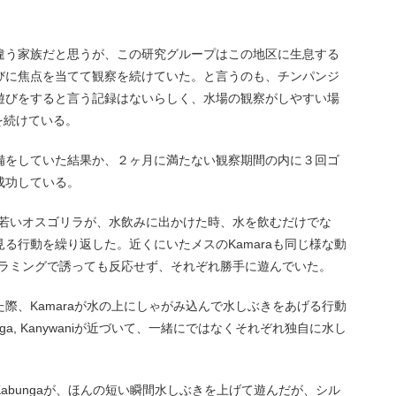
違う家族だと思うが、この研究グループはこの地区に生息する
びに焦点を当てて観察を続けていた。と言うのも、チンパンジ
遊びをすると言う記録はないらしく、水場の観察がしやすい場
を続けている。
備をしていた結果か、２ヶ月に満たない観察期間の内に３回ゴ
成功している。
いる若いオスゴリラが、水飲みに出かけた時、水を飲むだけでな
る行動を繰り返した。近くにいたメスのKamaraも同じ様な動
がドラミングで誘っても反応せず、それぞれ勝手に遊んでいた。
際、Kamaraが水の上にしゃがみ込んで水しぶきをあげる行動
unga, Kanywaniが近づいて、一緒にではなくそれぞれ独自に水し
abungaが、ほんの短い瞬間水しぶきを上げて遊んだが、シル