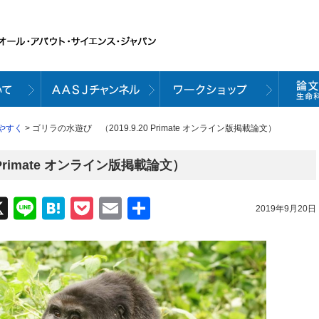
やすく
> ゴリラの水遊び （2019.9.20 Primate オンライン版掲載論文）
 Primate オンライン版掲載論文）
acebook
X
Line
Hatena
Pocket
Email
共
2019年9月20日
有