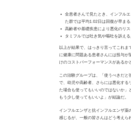
全患者さんで見たとき、インフルエ
た群では平均1.02日は回復が早まる
高齢者や基礎疾患により悪化のリス
タミフルでは吐き気や嘔吐を訴える
以上が結果で、はっきり言ってこれま
に健康に問題ある患者さんには投与が
けのコストパーフォーマンスがあるか
この治験グループは、「使うべきだと
で、幼児や高齢者、さらには悪化する
た場合も使ってもいいのではないか」
もう少し使ってもいいよ」が結論だ。
インフルエンザと抗インフルエンザ薬
感じるが、一般の皆さんはどう考えら