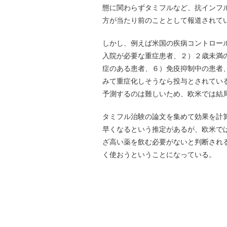
態に関わらずタミフルなど、抗インフ
方が当たり前のこととして報道されて
しかし、例えば米国の疾病コントロー
入院が必要な重症患者、２）２歳未満
症のある患者、６）免疫抑制中の患者
みて重症化しそうなら投与とされてい
予測するのは難しいため、欧米では結
タミフル治験の論文を集めて効果を計算
早くなるという推定があるが、欧米で
ざ高い薬を飲む必要がないと判断され
く使おうということになっている。