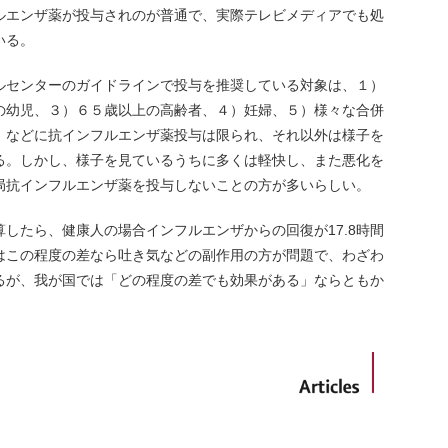
ルエンザ薬が投与されのが普通で、実際テレビメディアでも処
いる。
ルセンターのガイドラインで投与を推奨している対象は、１）
の幼児、３）６５歳以上の高齢者、４）妊婦、５）様々な合併
、などに抗インフルエンザ薬投与は限られ、それ以外は様子を
る。しかし、様子を見ているうちに多くは軽快し、また悪化を
局抗インフルエンザ薬を投与しないことの方が多いらしい。
したら、健康人の場合インフルエンザからの回復が17.8時間
はこの程度の差なら吐き気などの副作用の方が問題で、わざわ
るが、我が国では「どの程度の差でも効果がある」ならともか