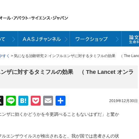
やすく
> 気になる治験研究２:インフルエンザに対するタミフルの効果 （ The Lanc
ザに対するタミフルの効果 （ The Lancet オンラ
acebook
X
Line
Hatena
Pocket
Email
共
2019年12月30日
有
エンザに効くかどうかを今更調べることもないはずだ」と驚か
フルエンザウイルスが検出されると、我が国では患者さんの状