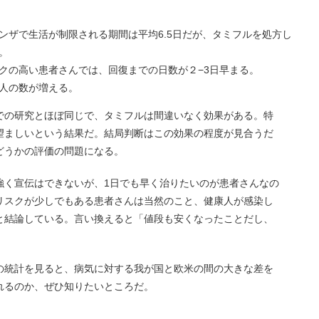
ンザで生活が制限される期間は平均6.5日だが、タミフルを処方し
。
クの高い患者さんでは、回復までの日数が２−3日早まる。
人の数が増える。
での研究とほぼ同じで、タミフルは間違いなく効果がある。特
望ましいという結果だ。結局判断はこの効果の程度が見合うだ
どうかの評価の問題になる。
強く宣伝はできないが、1日でも早く治りたいのが患者さんなの
リスクが少しでもある患者さんは当然のこと、健康人が感染し
と結論している。言い換えると「値段も安くなったことだし、
の統計を見ると、病気に対する我が国と欧米の間の大きな差を
れるのか、ぜひ知りたいところだ。