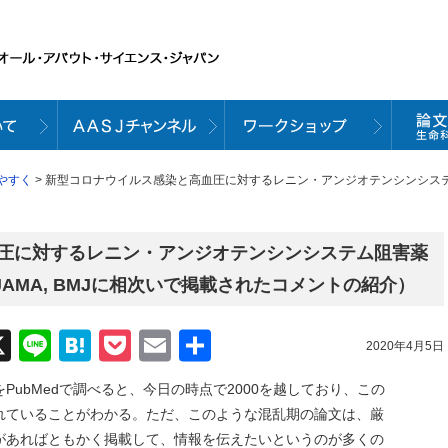
やすく
> 新型コロナウイルス感染と高血圧に対するレニン・アンジオテンシンシステム阻害薬（The 
圧に対するレニン・アンジオテンシンシステム阻害薬
rnal, JAMA, BMJに相次いで掲載されたコメントの紹介）
acebook
X
Line
Hatena
Pocket
Email
共
2020年4月5日
有
ubMedで調べると、今日の時点で2000を越しており、この
れていることがわかる。ただ、このような混乱期の論文は、厳
があればともかく掲載して、情報を伝えたいというのが多くの