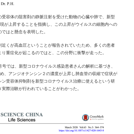
の受容体の阻害剤の静脈注射を受けた動物の心臓や肺で、新型
発現が上昇することを指摘し、この上昇がウイルスの細胞内への
のではと懸念を表明した。
割近くが高血圧ということが報告されていたため、多くの患者
より重症化が起こるのではと、この分野に衝撃が走った。
ina3月号では、新型コロナウイルス感染患者さんの解析に基づき、
ため、アンジオテンシン２の濃度が上昇し肺血管の収縮で症状が
シン受容体抑制剤を新型コロナウイルス治療に使えるという研
き実際治験が行われていることがわかった。