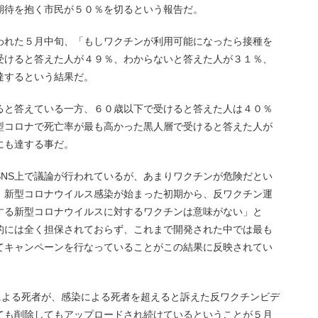
期待を抱く市民が５０％を切るという報告だ。
われた５月中旬、「もしワクチンが利用可能になったら接種を
受けると答えた人が４９％、わからないと答えた人が３１％、
達するという結果だ。
ると答えている一方、６０歳以下で受けると答えた人は４０％
型コロナで死亡率が最も高かった黒人層で受けると答えた人が
にも達する事だ。
SNS上で議論が行われているが、あまりワクチンが危険だとい
、新型コロナウイルス感染が始まった初期から、反ワクチン運
する新型コロナウイルスに対するワクチンは意味がない」と
的には全く担保されておらず、これまで開発された中では最も
してキャンペーンを行なっていることがこの結果に反映されてい
チンによる死者が、感染による死者を超えると訴えた反ワクチンビデ
ても削除してもアップロードされ続けているということが５月