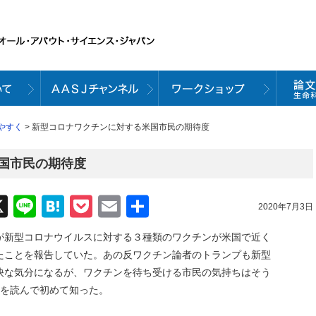
やすく
> 新型コロナワクチンに対する米国市民の期待度
国市民の期待度
acebook
X
Line
Hatena
Pocket
Email
共
2020年7月3日
有
が新型コロナウイルスに対する３種類のワクチンが米国で近く
たことを報告していた。あの反ワクチン論者のトランプも新型
快な気分になるが、ワクチンを待ち受ける市民の気持ちはそう
ceを読んで初めて知った。