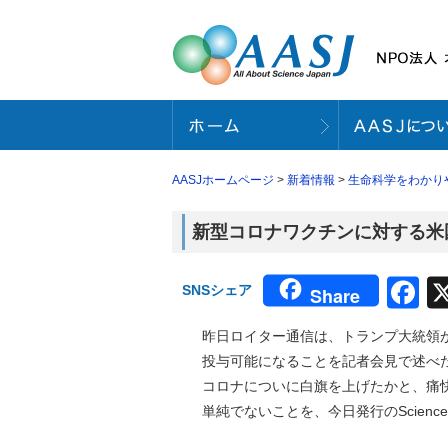
AASJホームページ
>
新着情報
>
生命科学をわかり
新型コロナワクチンに対する米
F
SNSシェア
Share
昨日ロイター通信は、トランプ大統領
投与可能になることを記者会見で述べ
コロナについに白旗を上げたかと、痛
単純でないことを、今日発行のScien