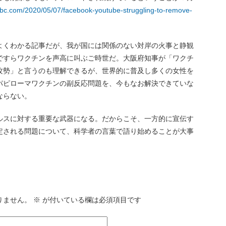
nbc.com/2020/05/07/facebook-youtube-struggling-to-remove-
よくわかる記事だが、我が国には関係のない対岸の火事と静観
ですらワクチンを声高に叫ぶご時世だ。大阪府知事が「ワクチ
攻勢」と言うのも理解できるが、世界的に普及し多くの女性を
パピローマワクチンの副反応問題を、今もなお解決できていな
ならない。
ルスに対する重要な武器になる。だからこそ、一方的に宣伝す
定される問題について、科学者の言葉で語り始めることが大事
りません。
※
が付いている欄は必須項目です