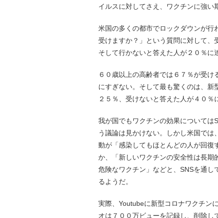
イルスに対してさえ、ワクチンに強い
米国の多くの都市でロックダウンが行
受けますか？」という質問に対して、
そして行かないと答えた人が２０％に
６０歳以上の高齢者では６７％が受け
にすぎない。そして最も驚くのは、新
２５％、受けないと答えた人が４０％
我が国でもワクチンの効果については
う議論は見かけない。しかし米国では
動が「感染してもほとんどの人が回復
か、「新しいワクチンの安全性は長期
危険なワクチン」などと、SNSを通
るようだ。
実際、Youtubeに新型コロナワク
オは７００万ビューを記録し、削除し