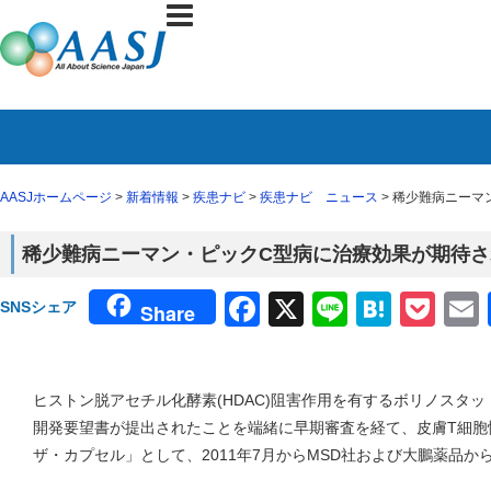
AASJホームページ
>
新着情報
>
疾患ナビ
>
疾患ナビ ニュース
> 稀少難病ニー
稀少難病ニーマン・ピックC型病に治療効果が期待
Facebook
X
Line
Haten
Poc
SNSシェア
Share
ヒストン脱アセチル化酵素(HDAC)阻害作用を有するボリノスタ
開発要望書が提出されたことを端緒に早期審査を経て、皮膚T細胞性
ザ・カプセル」として、2011年7月からMSD社および大鵬薬品か