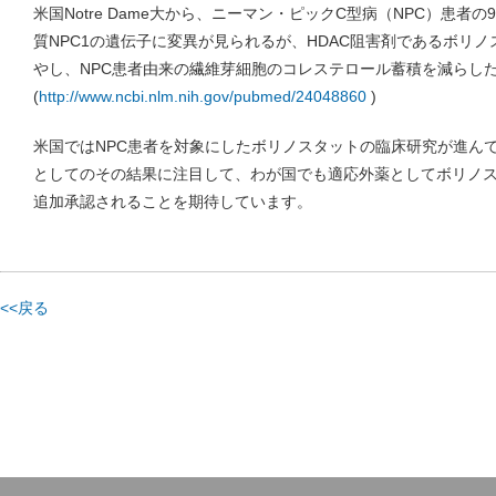
米国Notre Dame大から、ニーマン・ピックC型病（NPC）患者
質NPC1の遺伝子に変異が見られるが、HDAC阻害剤であるボリノ
やし、NPC患者由来の繊維芽細胞のコレステロール蓄積を減らし
(
http://www.ncbi.nlm.nih.gov/pubmed/24048860
)
米国ではNPC患者を対象にしたボリノスタットの臨床研究が進ん
としてのその結果に注目して、わが国でも適応外薬としてボリノス
追加承認されることを期待しています。
<<戻る