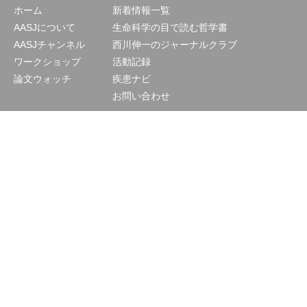
ホーム
新着情報一覧
AASJについて
生命科学の目で読む哲学書
AASJチャンネル
西川伸一のジャーナルクラブ
ワークショップ
活動記録
論文ウォッチ
疾患ナビ
お問い合わせ