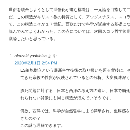
世俗を統合しようとして世俗化が進む構造は、一元論を目指して
だ。この構造がキリスト教の特質として、アウグスチヌス、スコ
て、この構造こそが１７世紀、西欧だけで科学が誕生する基礎に
読んでみてよくわかった。この点については、次回スコラ哲学後
議論したいと思っている。
okazaki yoshihisa
より:
2020年2月1日 2:54 PM
ES細胞樹立という最新科学技術の取り扱いを巡る背後に、
てきた宗教の性質が反映されているとの分析、大変興味深く
脳死問題に対する、日本と西洋の考え方の違い、日本で脳死
れられない背景にも同じ構造が潜んでいそうです。
何故、西洋では、科学が自然哲学にまで昇華され、重厚感を
きたのか？
この謎も理解できます。