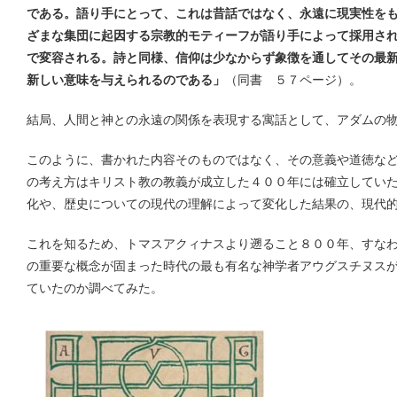
である。語り手にとって、これは昔話ではなく、永遠に現実性を
ざまな集団に起因する宗教的モティーフが語り手によって採用さ
で変容される。詩と同様、信仰は少なからず象徴を通してその最
新しい意味を与えられるのである」
（同書 ５７ページ）。
結局、人間と神との永遠の関係を表現する寓話として、アダムの
このように、書かれた内容そのものではなく、その意義や道徳な
の考え方はキリスト教の教義が成立した４００年には確立してい
化や、歴史についての現代の理解によって変化した結果の、現代
これを知るため、トマスアクィナスより遡ること８００年、すな
の重要な概念が固まった時代の最も有名な神学者アウグスチヌス
ていたのか調べてみた。