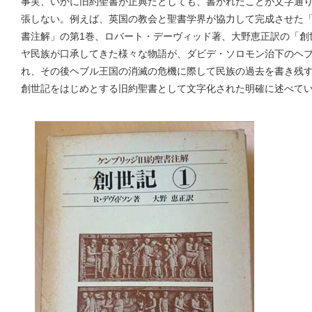
事実、いかに旧約聖書が正典だとしても、書かれたことが文字通
張しない。例えば、英国の教会と聖書学界が協力して完成させた
書注解」の第1巻、ロバート・デーヴィッド著、大野恵正訳の「創
ヤ民族が口承してきた様々な物語が、ダビデ・ソロモン治下のヘ
れ、その後ヘブル王国の消滅の危機に際して民族の過去を書き残
創世記をはじめとする旧約聖書として文字化された明確に述べて