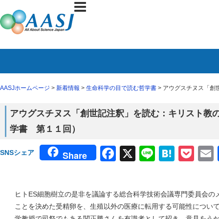
AASJホームページ
>
新着情報
>
生命科学の目で読む哲学書
> アウグスチヌス「
アウグスチヌス「創世記注釈」を読む：キリスト教
学書 第１１回）
Facebook
X
Line
Haten
Poc
SNSシェア
Share
ヒトES細胞樹立の是非を議論する総合科学技術会議専門委員会の
ことを決めた受精卵を、生殖以外の医療に転用する可能性につい
学教授で司祭でもある関正勝さんを有識者として招き、意見をう