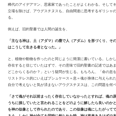
稀代のアイデアマン、思索家であったことがよくわかる。そして
立場を除けば、アウグスチヌスも、自由闊達に思考するギリシャ
る。
例えば、旧約聖書では人間の誕生を、
「
主なる神は、土（アダマ）の塵で人（アダム）を形づくり、そ
はこうして生きる者となった。
」
と、植物や動物を作ったのと同じように簡潔に書いている。しか
存在すると信じていたはずで、その意味で旧約聖書の記述ではあ
どこからくるのか？」という疑問が生じる。もちろん、「命の息
リストテレス的にいえばプシュケース＝息＝魂が身体に与えられ
自分で考えないと気が済まないアウグスチヌスは、この問題を何
「さて魂がそれ以前まったく存在していなかったとすれば、魂の
うちに損していたと言われることをどのように解したら良いのか
を神の似像として作られたのであり、この似像は魂にしたがって
ろう。しかし神が全てを同時に創られた時、神は将来あるはずの