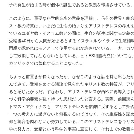
子の発生が始まる時が個体の誕生であると教義を転換させている
このように、重要な科学的進歩の意義を理解し、信仰の世界と統
スト教の特質は、いまだに生命の始まりをアリストテレスの考えを
ているユダヤ教・イスラム教との間に、生命の誕生に関する定義
受精後40日から人間が始まるとするイスラエルやイランで生殖補
両親が認めればモノとして使用するのが許されている。一方、カ
して毀損してはならないとしている。ヒトES細胞樹立についても
カソリックでは禁止することになった。
ちょっと前置きが長くなったが、なぜこのような話を持ち出した
んでみて、受精をめぐる議論で見られたキリスト教の特質が、ア
ると感じたからだ。すなわち、アリストテレスが西欧に再導入さ
づく科学的要素を強く持った思想だったと言える。実際、前回読
トマス・アクィナスも、アリストテレスを信仰に反するとして拒
一つの考え方に過ぎないと無視するのではなく、その重要性を認
仰と統合を図れないか努力している。このアリストテレスをキリ
学の努力と、受精という科学的事実に直面して、それまでの教義