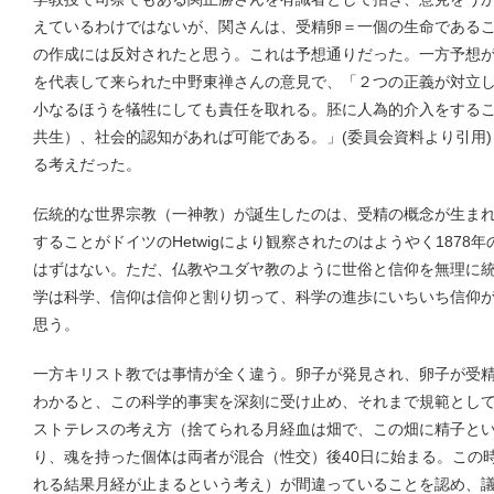
えているわけではないが、関さんは、受精卵＝一個の生命であるこ
の作成には反対されたと思う。これは予想通りだった。一方予想
を代表して来られた中野東禅さんの意見で、「２つの正義が対立
小なるほうを犠牲にしても責任を取れる。胚に人為的介入をする
共生）、社会的認知があれば可能である。」(委員会資料より引用
る考えだった。
伝統的な世界宗教（一神教）が誕生したのは、受精の概念が生ま
することがドイツのHetwigにより観察されたのはようやく187
はずはない。ただ、仏教やユダヤ教のように世俗と信仰を無理に
学は科学、信仰は信仰と割り切って、科学の進歩にいちいち信仰
思う。
一方キリスト教では事情が全く違う。卵子が発見され、卵子が受
わかると、この科学的事実を深刻に受け止め、それまで規範とし
ストテレスの考え方（捨てられる月経血は畑で、この畑に精子と
り、魂を持った個体は両者が混合（性交）後40日に始まる。この
れる結果月経が止まるという考え）が間違っていることを認め、議