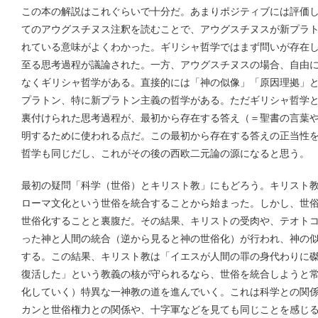
この本の解説はこれぐらいで十分だ。あまりポジティブには評価
てのアウグスチヌス注釈を読むことで、アウグスチヌスが新プラ
れている意味がよくわかった。ギリシャ哲学ではまず問いが存在
至る思考過程が議論された。一方、アウグスチヌスの場合、自由
なくギリシャ哲学がある。直接的には「神の似像」「原因理拠」
プラトン、特に新プラトン主義の哲学がある。ただギリシャ哲学
裏付けられた思考過程が、最初から存在する答え（＝聖書の言葉
明するために使われる点だ。この最初から存在する答えの正当性
哲学も同じだし、これがその後の西欧二元論の源になると思う。
最初の疑問「科学（世俗）とキリスト教」にもどろう。キリスト
ローマ文化という世俗を統合することから始まった。しかし、世
世俗化することと裏腹だ。その結果、キリストの受肉や、テオト
った神と人間の統合（逆から見ると神の世俗化）が行われ、神の
する。この結果、キリスト教は「イエスが人間の罪の身代わりに
復活した」という教義の核が守られるなら、世俗を統合しようと
化していく）特異な一神教の道を進んでいく。これは科学との関
カンと世俗権力との関係や、十字軍などを見ても同じことを感じ