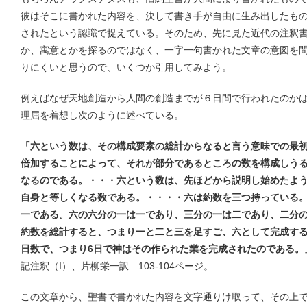
彼はそこに書かれた内容を、決して書き手が自由に生み出したも
されたという認識で捉えている。そのため、先に見た近代の注釈
か、寓意とかを探るのではなく、一字一句書かれた文章の意図を
りにくいと思うので、いくつか引用してみよう。
例えばなぜ天地創造から人間の創造までが６日間で行われたのか
理屈を着想し次のように述べている。
「六という数は、その構成要素の総計からなると言う意味での最
倍加することによって、それが部分であるところの数を構成しう
なるのである。・・・六という数は、先ほどから説明し始めたよ
自身と等しくなる数である。・・・・六は約数を三つ持っている
一である。六の六分の一は一であり、三分の一は二であり、二分
約数を総計すると、つまり一と二と三を足すご、六として完成する
日数で、つまり6日で神はその作られた業を完成されたのである。
記注釈（I）、片柳栄一訳 103-104ページ。
この文章から、聖書で書かれた内容を文字通りけ取って、その上