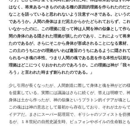
はなく、将来あるべきもののある種の原因的理拠を作られたのだ
なことを語っていると思われないよう注意すべきである。という
であろうか。人間の身体はまだ泥土からかたどられておらず、こ
いなかったのに、この理拠に従って神は人間を神の似像として作
間の身体のある隠された理拠が損したのであり、これによって将
たのであるが、さらにそこから身体が形成されることになる素材
この土のうちにかの理拠がいわば趣旨のうちにあるように隠され
られるべき魂の本性、つまり人間の魂である息を作る本性が以前
理拠はどこにつくりおかれたのであろうか。この理拠は神が「我
ろう」と言われた時まず創られたのである。」
少し引用が長くなったが、人間創造に際して身体と魂を神がどの
を提案している。実際には議論はさらに続くが、答えは明瞭で、
身体は土から作ったが、神の似像というプラトン的イデアが魂と
この魂はは神の意志として最初から存在しており、それが土から
イデアだ。まさにスーパー屁理屈で、ギリシャのソフィストを彷
るが、１８世紀の自然史誕生時、ビュフォンやボイルの生命観と