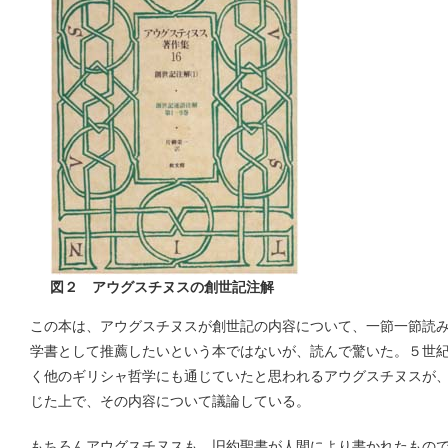
図２ アウグスチヌスの創世記注解
この本は、アウグスチヌスが創世記の内容について、一節一節読
学書として推薦したいという本ではないが、読んで驚いた。５世
く他のギリシャ哲学にも通じていたと思われるアウグスチヌスが
じた上で、その内容について議論している。
もちろんアウグスチヌスも、旧約聖書が人間により書かれたもの