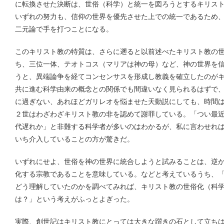
に転換させた決断は、世俗（科学）と統一を図ろうとするキリス
いずれの努力も、信仰の世界を優先させた上での統一であるため
二元論で手を打つことになる。
このキリスト教の特質は、さらに遡ると以前述べたキリスト教の
ち、三位一体、テオトコス（マリアは神の母）など、神の世界を
うと、異端論争を経てコンセンサスを形成し教義を確立したのが
共に進む科学由来の概念との関係でも間違いなく見られるはずで
に過ぎない、あれほどガリレオを悩ませた天動説にしても、時間は
２世はわざわざキリスト教の非を認めて謝罪している。「つい最
代遅れか」と非難する科学者が多いのはわかるが、私に言わせれ
いち介入していることの方が驚きだ。
いずれにせよ、世俗を神の世界に統合しようと試みることは、逆
化する宗教であることを意味している。などと考えているうち、
どう理解していたのかを調べてみれば、キリスト教の世俗化（科
は？」という考えがふっとよぎった。
実際、創世記はキリスト教にとっては大きな躓きの石として立ち