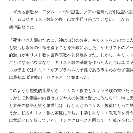
まず天地創造や、アダム・イヴの誕生、ノアの箱舟など創世記の
も、もはやキリスト教徒の多くは文字通り信じていない。しかも
族神話だった。
「死すべき人類のために、神は自分の分身、キリストをこの世に
も復活し永遠の生命を得ることを実際に示した」がキリストのメ
的魅力がキリスト教を世界宗教へと発展させた。しかし、キリス
ことになるパウロなど、キリスト教の基盤を作った人たちはユダ
ルカ伝まではキリストがアブラハムの子孫である事をわざわざ強
は最初ユダヤ教の一セクトとして始まった。
このような歴史的背景から、キリスト教でもユダヤ民族の書いた
しかし旧約聖書の内容はユダヤ人の神話と歴史に他ならず、特に
と族長の物語と続く創世記は、ほとんどのキリスト教徒にとって
うか。私もキリスト教の家庭に育ち、中学もキリスト教教育を行
は童話として捉えていた。サンタクロースと同じで、年齢が進む