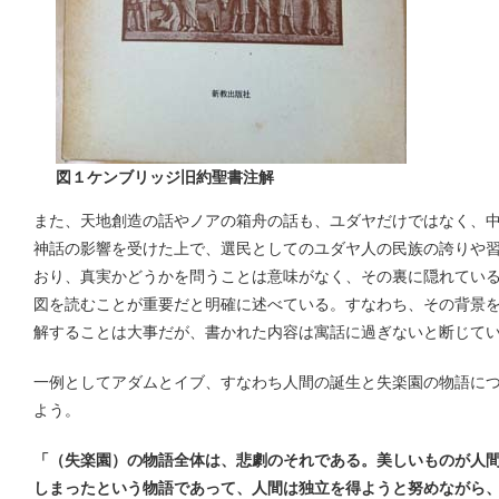
図１ケンブリッジ旧約聖書注解
また、天地創造の話やノアの箱舟の話も、ユダヤだけではなく、
神話の影響を受けた上で、選民としてのユダヤ人の民族の誇りや
おり、真実かどうかを問うことは意味がなく、その裏に隠れてい
図を読むことが重要だと明確に述べている。すなわち、その背景
解することは大事だが、書かれた内容は寓話に過ぎないと断じて
一例としてアダムとイブ、すなわち人間の誕生と失楽園の物語に
よう。
「（失楽園）の物語全体は、悲劇のそれである。美しいものが人
しまったという物語であって、人間は独立を得ようと努めながら