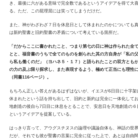
き、最後に六がある意味で完全数であるというアイデアを得て大
る。ただ、この屁理屈には笑ってしまうだけだ。
また、神がわざわざ７日を休息日として休まれたのかについても
は新約聖書と旧約聖書の矛盾について考えている箇所だ。
「だからここに書かれたこと、つまり第七の日に神は作られた全
とと、福音書のうちで全てのものを創られた其の方自身が「私の
ら私も働くのだ」（ヨハネ５・１７）と語られたことの双方とも
の力の及ぶ限り探求し、また表現するよう、極めて正当にも理性
（同書116ページ）。
もちろん正しい答えがあるはずはないが、イエスが6日目に十字架
休まれたという話を持ち出して、旧約と新約は完全に一体化して
地創造の後自ら7日目に休息をとることで、安息日を天地創造の６
というアイデアを提案している。
はっきり言って、アウグスチヌスの論理や議論自体も、神話の世
だが、それでも彼が聖書の言葉に完全に従った上で、あとは自由