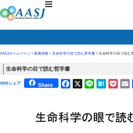
AASJホームページ
>
新着情報
>
生命科学の目で読む哲学書
> 生命科学の目で読む
生命科学の目で読む哲学書
Facebook
X
Line
Haten
Poc
SNSシェア
Share