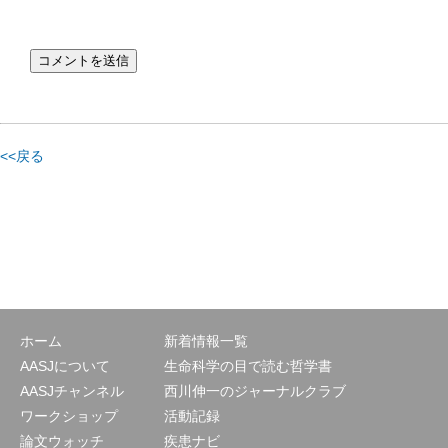
<<戻る
ホーム
新着情報一覧
AASJについて
生命科学の目で読む哲学書
AASJチャンネル
西川伸一のジャーナルクラブ
ワークショップ
活動記録
論文ウォッチ
疾患ナビ