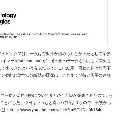
のトピックスは、一度は有効性が認められなかったとして治験
ハイマー薬Aducanumabが、その後のデータを補足して有効と
通しが出てきたという発表だろう。この結果、両社の株は乱高下
この病気に対する治療法の開発は、これまで期待と失望の連続
ハイマー病の治療開発についてまとめた創設が発表されたので、今
ることにした。今日はいつもと違い5時始まりなので、最初から
://www.youtube.com/watch?v=SGUDm0h184c