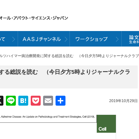
アルツハイマー病治療開発に関する総説を読む （今日夕方5時よりジャーナルクラ
する総説を読む （今日夕方5時よりジャーナルクラ
acebook
X
Line
Hatena
Pocket
Email
共
2019年10月29日
有