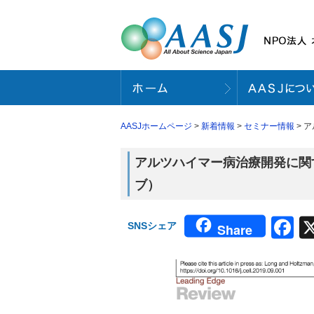
AASJホームページ
>
新着情報
>
セミナー情報
> 
アルツハイマー病治療開発に関
ブ）
F
SNSシェア
Share