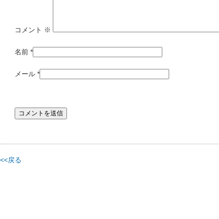
コメント
※
名前
*
メール
*
<<戻る