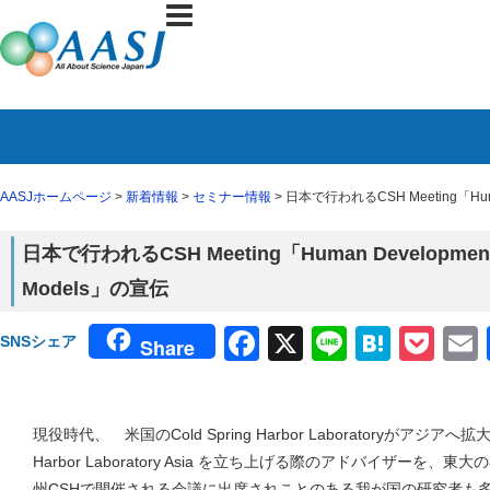
AASJホームページ
>
新着情報
>
セミナー情報
> 日本で行われるCSH Meeting「Human D
日本で行われるCSH Meeting「Human Development- fr
Models」の宣伝
Facebook
X
Line
Haten
Poc
SNSシェア
Share
現役時代、 米国のCold Spring Harbor Laboratoryがアジアへ拡
Harbor Laboratory Asia を立ち上げる際のアドバイザーを
州CSHで開催される会議に出席されことのある我が国の研究者も