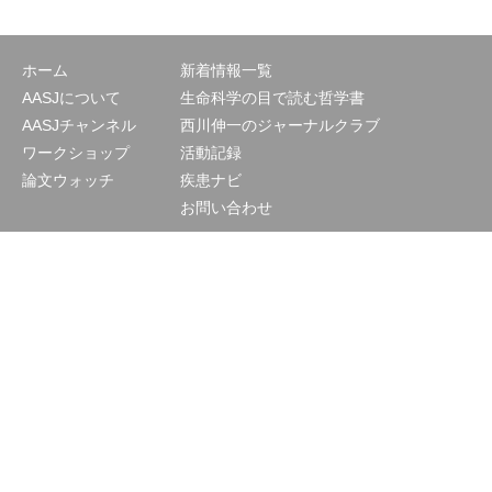
ホーム
新着情報一覧
AASJについて
生命科学の目で読む哲学書
AASJチャンネル
西川伸一のジャーナルクラブ
ワークショップ
活動記録
論文ウォッチ
疾患ナビ
お問い合わせ