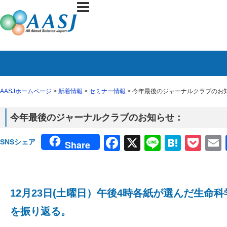
AASJホームページ
>
新着情報
>
セミナー情報
> 今年最後のジャーナルクラブのお
今年最後のジャーナルクラブのお知らせ：
Facebook
X
Line
Haten
Poc
SNSシェア
Share
12月23日(土曜日）午後4時各紙が選んだ生命
を振り返る。