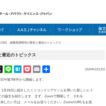
2月19日 細胞系譜研究の歴史と最近のトピックス
と最近のトピックス
acebook
X
Line
Hatena
Pocket
Email
共
2024年2月12日
有
曜日午後7時半から開催します。
1月26日に紹介したミトコンドリアゲノムを用いた新しいレト
の論文を紹介します。まず、Zoomで開催して、それを
接参加したい方は、メールをお送りください。ZoomのURLをお送