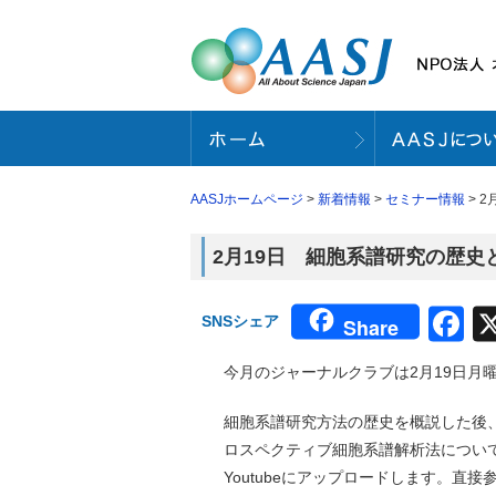
AASJホームページ
>
新着情報
>
セミナー情報
> 
2月19日 細胞系譜研究の歴史
F
SNSシェア
Share
今月のジャーナルクラブは2月19日月
細胞系譜研究方法の歴史を概説した後、
ロスペクティブ細胞系譜解析法について
Youtubeにアップロードします。直