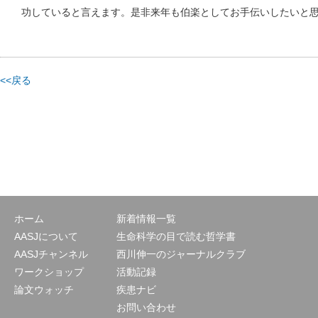
功していると言えます。是非来年も伯楽としてお手伝いしたいと
<<戻る
ホーム
新着情報一覧
AASJについて
生命科学の目で読む哲学書
AASJチャンネル
西川伸一のジャーナルクラブ
ワークショップ
活動記録
論文ウォッチ
疾患ナビ
お問い合わせ