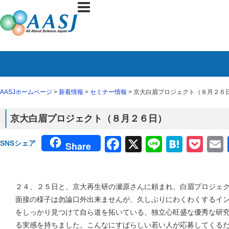
AASJホームページ
>
新着情報
>
セミナー情報
> 京大白眉プロジェクト（８月２６
京大白眉プロジェクト（８月２６日）
Facebook
X
Line
Haten
Poc
SNSシェア
Share
２４、２５日と、京大再生研の瀬原さんに頼まれ、白眉プロジェ
面接の様子は勿論口外出来ませんが、久しぶりにわくわくするイ
をしっかり見つけて自ら道を拓いている、独立心旺盛な優秀な研
る実感を持ちました。こんなにすばらしい若い人が応募してくる