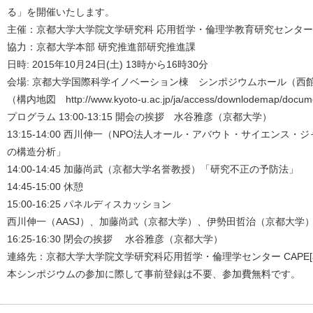
る」を開催いたします。
主催：京都大学大学院文学研究科 応用哲学・倫理学教育研究センター(C
協力：京都大学本部 研究推進部研究推進課
日時: 2015年10月24日(土) 13時から16時30分
会場: 京都大学国際科学イノベーション棟 シンポジウムホール（西館
（構内地図 http://www.kyoto-u.ac.jp/ja/access/downlodemap/docu
プログラム 13:00-13:15 開会の挨拶 水谷雅彦（京都大学）
13:15-14:00 西川伸一（NPO法人オール・アバウト・サイエンス
の構造分析」
14:00-14:45 加藤尚武（京都大学名誉教授）「研究不正の予防法」
14:45-15:00 休憩
15:00-16:25 パネルディスカッション
西川伸一（AASJ）、加藤尚武（京都大学）、伊勢田哲治（京都大学）
16:25-16:30 閉会の挨拶 水谷雅彦（京都大学）
連絡先：京都大学大学院文学研究科応用哲学・倫理学センター CAPE[at]bun.k
本シンポジウムの参加に際して事前登録は不要、参加費無料です。