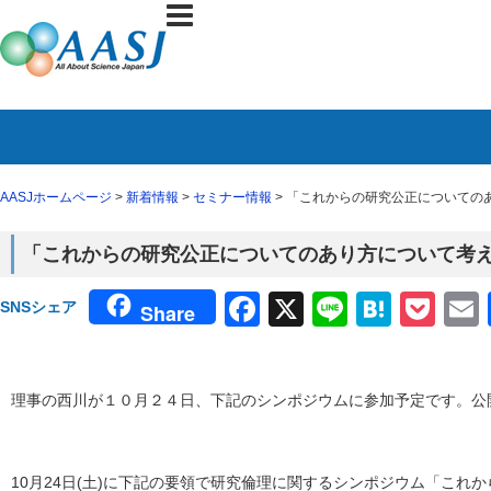
AASJホームページ
>
新着情報
>
セミナー情報
> 「これからの研究公正についての
「これからの研究公正についてのあり方について考
Facebook
X
Line
Haten
Poc
SNSシェア
Share
理事の西川が１０月２４日、下記のシンポジウムに参加予定です。公
10月24日(土)に下記の要領で研究倫理に関するシンポジウム「これ