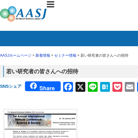
AASJホームページ
>
新着情報
>
セミナー情報
> 若い研究者の皆さんへの招待
若い研究者の皆さんへの招待
Facebook
X
Line
Haten
Poc
SNSシェア
Share