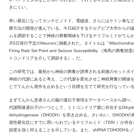
きにくい。
幸い最近になってカンナビノイド、電磁波、さらにはケトン食な
療方法の開発が進んでいる。今日紹介するテルアビブ大学からの
ムを調節することで神経の興奮閾値を下げるテリフルミドがてんか
月5日発行予定のNeuronに掲載された。タイトルは「Mitochondrial Regula
Firing Rate Set Point and Seizure Susceptibilit
トコンドリアを介して調節する）」だ。
この研究では、最初から神経の興奮が誘導される刺激のセットポ
神経の代謝にあると考え、この代謝を変化させこ神経興奮の閾値
とでてんかん発作を止めるという目標を立てて研究を行なってい
まずてんかん患者さんの脳の遺伝子発現をデータベースから調べ
代謝関連遺伝子の一つとして、ミトコンドリア膜に存在するDihydroor
dehydrogenase（DHODH）を突き止める。さいわい、DHO
発性硬化症にすでに用いられているテリフルミド（TERI ）が存在
頻度を強く抑えることを示している。また、shRNAでDHODHを