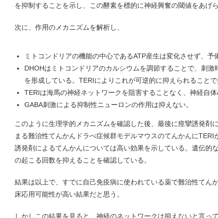
を抑制することを示し、この酵素を標的に神経興奮の閾値をあげ
次に、作用のメカニズムを解析し、
ミトコンドリアの機能の中心であるATP産生は変化させず、予
DHOHはミトコンドリアのカルシウムを調節することで、刺激
を形成している。TERIによりこれが可逆的に抑えられること
TERIは海馬の神経ネットワークを阻害することなく、神経自
GABA刺激による抑制性ニューロンの作用は抑えない。
このように生理学的メカニズムを確認した後、最後に痙攣誘発剤
まる難治性てんかんドラべ症候群モデルマウスのてんかんにTER
誘発剤によるてんかんについては高い効果を示している。遺伝的
の起こる回数を抑えることを確認している。
結果は以上で、すでに自己免疫病に使われている薬で難治性てん
床応用可能性が高い結果だと思う。
しかしこの結果を見ると、神経のネットワークは抑えないと言っ