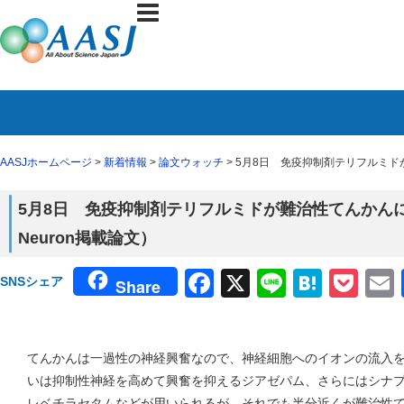
AASJホームページ
>
新着情報
>
論文ウォッチ
> 5月8日 免疫抑制剤テリフルミド
5月8日 免疫抑制剤テリフルミドが難治性てんかん
Neuron掲載論文）
Facebook
X
Line
Haten
Poc
SNSシェア
Share
てんかんは一過性の神経興奮なので、神経細胞へのイオンの流入
いは抑制性神経を高めて興奮を抑えるジアゼパム、さらにはシナ
レベチラセタムなどが用いられるが、それでも半分近くが難治性