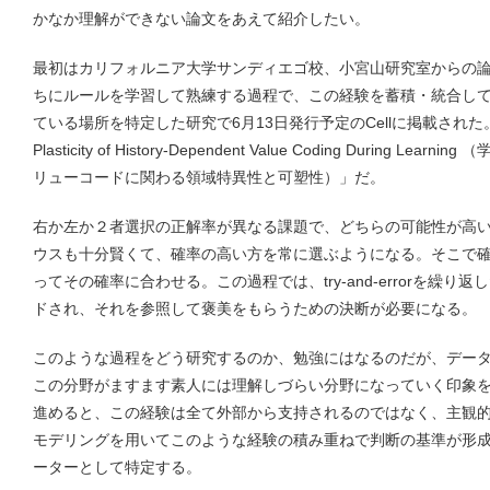
かなか理解ができない論文をあえて紹介したい。
最初はカリフォルニア大学サンディエゴ校、小宮山研究室からの論文で、t
ちにルールを学習して熟練する過程で、この経験を蓄積・統合し
ている場所を特定した研究で6月13日発行予定のCellに掲載された。タイトル
Plasticity of History-Dependent Value Coding During
リューコードに関わる領域特異性と可塑性）」だ。
右か左か２者選択の正解率が異なる課題で、どちらの可能性が高
ウスも十分賢くて、確率の高い方を常に選ぶようになる。そこで
ってその確率に合わせる。この過程では、try-and-errorを繰
ドされ、それを参照して褒美をもらうための決断が必要になる。
このような過程をどう研究するのか、勉強にはなるのだが、デー
この分野がますます素人には理解しづらい分野になっていく印象
進めると、この経験は全て外部から支持されるのではなく、主観
モデリングを用いてこのような経験の積み重ねで判断の基準が形
ーターとして特定する。