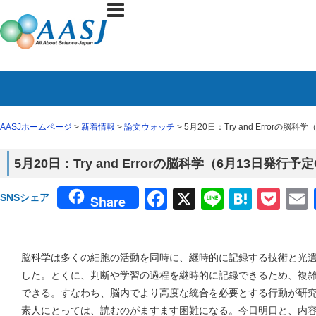
AASJホームページ
>
新着情報
>
論文ウォッチ
> 5月20日：Try and Errorの脳
5月20日：Try and Errorの脳科学（6月13日発行予
Facebook
X
Line
Haten
Poc
SNSシェア
Share
脳科学は多くの細胞の活動を同時に、継時的に記録する技術と光
した。とくに、判断や学習の過程を継時的に記録できるため、複
できる。すなわち、脳内でより高度な統合を必要とする行動が研
素人にとっては、読むのがますます困難になる。今日明日と、内