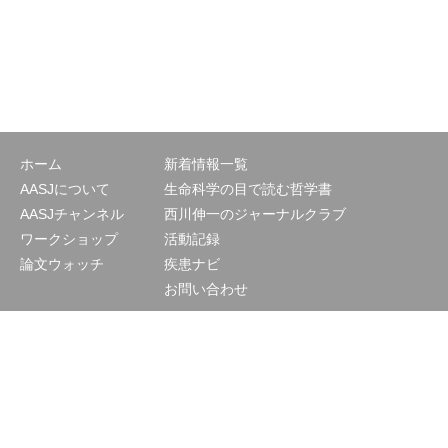
ホーム
新着情報一覧
AASJについて
生命科学の目で読む哲学書
AASJチャンネル
西川伸一のジャーナルクラブ
ワークショップ
活動記録
論文ウォッチ
疾患ナビ
お問い合わせ