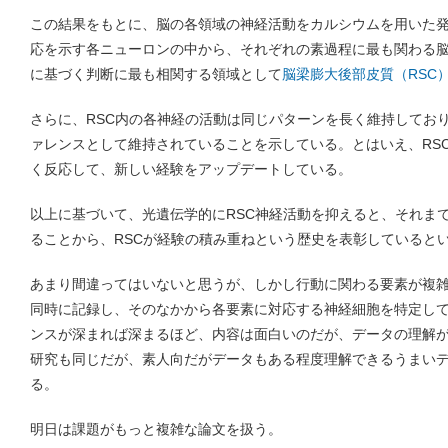
この結果をもとに、脳の各領域の神経活動をカルシウムを用いた
応を示す各ニューロンの中から、それぞれの素過程に最も関わる
に基づく判断に最も相関する領域として
脳梁膨大後部皮質（RSC
さらに、RSC内の各神経の活動は同じパターンを長く維持してお
ァレンスとして維持されていることを示している。とはいえ、RS
く反応して、新しい経験をアップデートしている。
以上に基づいて、光遺伝学的にRSC神経活動を抑えると、それま
ることから、RSCが経験の積み重ねという歴史を表彰していると
あまり間違ってはいないと思うが、しかし行動に関わる要素が複
同時に記録し、そのなかから各要素に対応する神経細胞を特定し
ンスが深まれば深まるほど、内容は面白いのだが、データの理解
研究も同じだが、素人向だがデータもある程度理解できるうまい
る。
明日は課題がもっと複雑な論文を扱う。