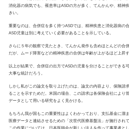
消化器の病気でも、罹患率はASDの方が多く、てんかんや、精神疾
きい。
重要なのは、合併症を多く持つASDでは、精神疾患と消化器病の
ASD児童は別に考えていく必要があることを示している。
さらに５年の観察で見たとき、てんかん発作も含めほとんどの合
だが、ムード障害などの精神疾患の合併は年齢が上がるほど上昇
以上が結果で、合併症の出方でASDの児童を分けることができる
大事な統計だろう。
しかし私がこの論文を取り上げたのは、論文の内容より、保険請
ることを示すためだ。米国の場合、この請求は各保険会社により
データとして用いる研究をよく見かける。
もちろん我が国もこの重要性はよくわかっており、支払基金に溜
医療データと連結させるための「次世代医療基盤法」が施行され
この作業については、日本医師会が新しい法人を作って事業者と