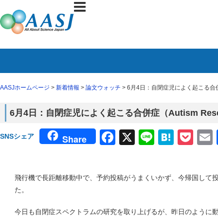
AASJホームページ
>
新着情報
>
論文ウォッチ
> 6月4日：自閉症児によく起こる合併症
6月4日：自閉症児によく起こる合併症（Autism Re
Facebook
X
Line
Haten
Poc
SNSシェア
Share
飛行機で長距離移動中で、予約投稿がうまくいかず、今帰国して
た。
今日も自閉症スペクトラムの研究を取り上げるが、昨日のように