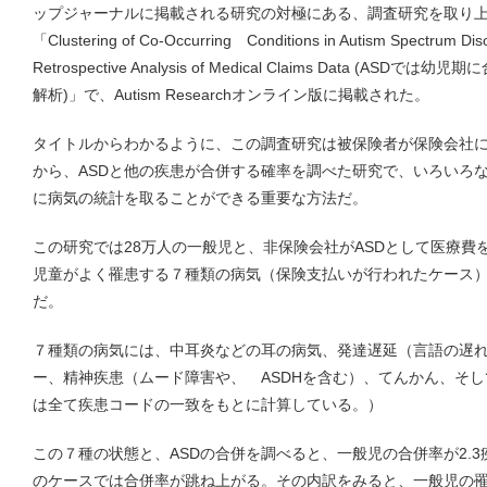
ップジャーナルに掲載される研究の対極にある、調査研究を取り
「Clustering of Co-Occurring Conditions in Autism Spectrum Diso
Retrospective Analysis of Medical Claims Data (
解析)」で、Autism Researchオンライン版に掲載された。
タイトルからわかるように、この調査研究は被保険者が保険会社
から、ASDと他の疾患が合併する確率を調べた研究で、いろいろ
に病気の統計を取ることができる重要な方法だ。
この研究では28万人の一般児と、非保険会社がASDとして医療費を
児童がよく罹患する７種類の病気（保険支払いが行われたケース
だ。
７種類の病気には、中耳炎などの耳の病気、発達遅延（言語の遅
ー、精神疾患（ムード障害や、 ASDHを含む）、てんかん、そ
は全て疾患コードの一致をもとに計算している。）
この７種の状態と、ASDの合併を調べると、一般児の合併率が2.3
のケースでは合併率が跳ね上がる。その内訳をみると、一般児の