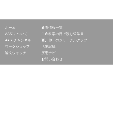
ホーム
新着情報一覧
AASJについて
生命科学の目で読む哲学書
AASJチャンネル
西川伸一のジャーナルクラブ
ワークショップ
活動記録
論文ウォッチ
疾患ナビ
お問い合わせ