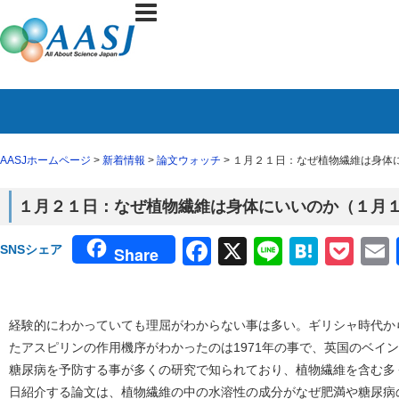
AASJホームページ
>
新着情報
>
論文ウォッチ
> １月２１日：なぜ植物繊維は身体に
１月２１日：なぜ植物繊維は身体にいいのか（１月１２
Facebook
X
Line
Haten
Poc
SNSシェア
Share
経験的にわかっていても理屈がわからない事は多い。ギリシャ時代か
たアスピリンの作用機序がわかったのは1971年の事で、英国のベイ
糖尿病を予防する事が多くの研究で知られており、植物繊維を含む多
日紹介する論文は、植物繊維の中の水溶性の成分がなぜ肥満や糖尿病