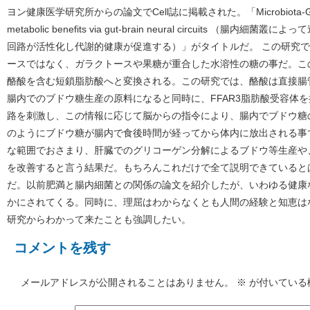
ヨン健康医学研究所からの論文でCell誌に掲載された。「Microbiota-Generate
metabolic benefits via gut-brain neural circuits 
回路が活性化し代謝的健康が促進する）」がタイトルだ。 この研究
ースではなく、ガラクトースや果糖が重合した水溶性の糖の事だ。こ
酪酸を含む短鎖脂肪酸へと変換される。この研究では、酪酸は直接腸
腸内でのブドウ糖生産の原料になると同時に、FFAR3脂肪酸受容体
路を刺激し、この情報に応じて脳からの指令により、腸内でブドウ糖
のようにブドウ糖が腸内で食後時間が経ってから体内に放出される事
な範囲でおさまり、肝臓でのグリコーゲン分解によるブドウ等生産や
を改善すると言う結果だ。もちろんこれだけで全て説明できていると
だ。以前肥満と腸内細菌との関係の論文を紹介したが、いわゆる健康
かにされてくる。同時に、理屈はわからなくとも人間の経験と知恵は
研究からわかって来たことも強調したい。
コメントを残す
メールアドレスが公開されることはありません。
※
が付いている