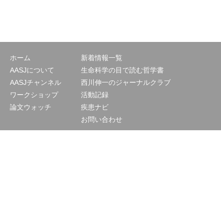
ホーム
新着情報一覧
AASJについて
生命科学の目で読む哲学書
AASJチャンネル
西川伸一のジャーナルクラブ
ワークショップ
活動記録
論文ウォッチ
疾患ナビ
お問い合わせ