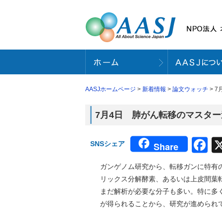
AASJホームページ
>
新着情報
>
論文ウォッチ
> 
7月4日 肺がん転移のマスター
F
SNSシェア
Share
ガンゲノム研究から、転移ガンに特有
リックス分解酵素、あるいは上皮間葉
まだ解析が必要な分子も多い。特に多
が得られることから、研究が進められ