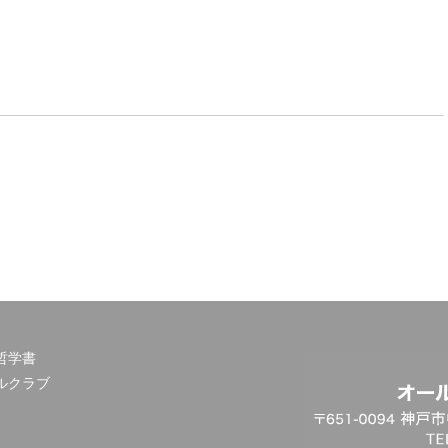
哲学書
ルクラブ