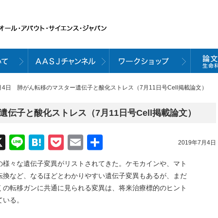
7月4日 肺がん転移のマスター遺伝子と酸化ストレス（7月11日号Cell掲載論文）
遺伝子と酸化ストレス（7月11日号Cell掲載論文）
acebook
X
Line
Hatena
Pocket
Email
共
2019年7月4日
有
の様々な遺伝子変異がリストされてきた。ケモカインや、マト
転換など、なるほどとわかりやすい遺伝子変異もあるが、まだ
くの転移ガンに共通に見られる変異は、将来治療標的のヒント
ている。