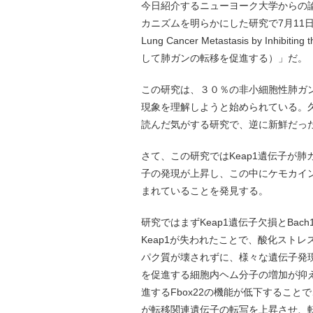
今日紹介するニューヨーク大学からの
カニズムを明らかにした研究で7月11日号のCe
Lung Cancer Metastasis by Inhib
して肺ガンの転移を促進する）」だ。
この研究は、３０％の非小細胞性肺ガンが
現象を理解しようと始められている。
読んだ気がする研究で、逆に新鮮だっ
さて、この研究ではKeap1遺伝子が肺
子の発現が上昇し、この中にケモカイ
まれていることを発見する。
研究ではまずKeap1遺伝子欠損とBa
Keap1が失われたことで、酸化ストレス
パク質が壊されずに、様々な遺伝子発現
を促進する細胞内ヘム分子の増加が抑え
進するFbox22の機能が低下することで
が転移関連遺伝子の転写を上昇させ、