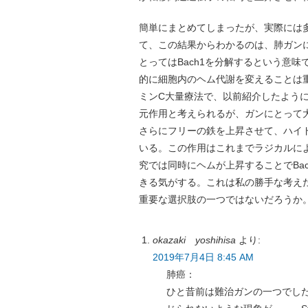
簡単にまとめてしまったが、実際には
て、この結果からわかるのは、肺ガン
とってはBach1を分解するという意
的に細胞内のヘム代謝を変えることは
ミンC大量療法で、以前紹介したよう
元作用と考えられるが、ガンにとって
さらにフリーの鉄を上昇させて、ハイ
いる。この作用はこれまでラジカルに
究では同時にヘムが上昇することでBa
きる気がする。これは私の勝手な考え
重要な選択肢の一つではないだろうか
okazaki yoshihisa
より:
2019年7月4日 8:45 AM
肺癌：
ひと昔前は難治ガンの一つでし