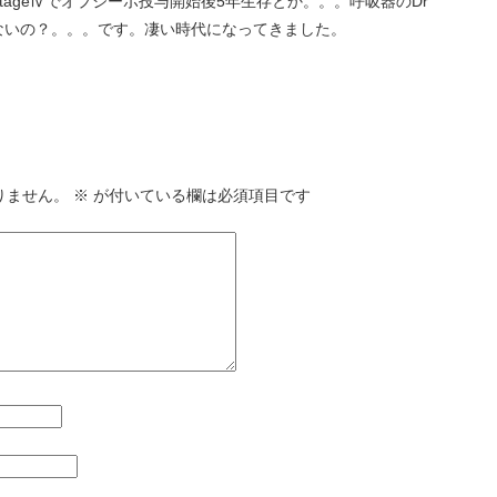
ageⅣでオプジーボ投与開始後5年生存とか。。。呼吸器のDr
ないの？。。。です。凄い時代になってきました。
りません。
※
が付いている欄は必須項目です