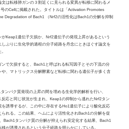
論文は転移肺ガンの３割近くに見られる変異が転移に関わるメ
llに掲載された。タイトルは「Activation Promotes
iting the Degradation of Bach1 （Nrf2の活性化はBach1の分解を抑制
Keap1遺伝子欠損か、Nrf2遺伝子の発現上昇があるという
久しぶりに生化学的過程の分子経路を丹念にときほぐす論文を
た。
ガンで欠損すると、Bach1と呼ばれる転写因子とその下流の分
ンや、マトリックス分解酵素など転移に関わる遺伝子が多く含
ch1タンパク質発現の上昇の間を埋める生化学的解析を行い、
反応と同じ状況が生まれ、Keap1の抑制から逃れたNrf2タン
を誘導するが、この中に存在するHo1遺伝子により酸化反応
られる。この結果、ヘムにより活性化されBach1の分解を促
、Bach1タンパク質の分解が抑えられ安定化する結果、Bach1
転移が誘導されるという分子経路を明らかにしている。