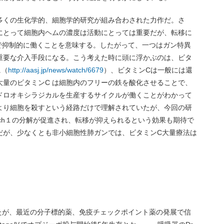
多くの生化学的、細胞学的研究が組み合わされた力作だ。さ
にとって細胞内ヘムの濃度は活動にとっては重要だが、転移に
味で抑制的に働くことを意味する。したがって、一つはガン特異
重要な介入手段になる。こう考えた時に頭に浮かぶのは、ビタ
に（
http://aasj.jp/news/watch/6679
）、ビタミンCは一般には還
大量のビタミンC は細胞内のフリーの鉄を酸化させることで、
ドロオキシラジカルを生産するサイクルが働くことがわかって
より細胞を殺すという経路だけで理解されていたが、今回の研
ch１の分解が促進され、転移が抑えられるという効果も期待で
だが、少なくとも非小細胞性肺ガンでは、ビタミンC大量療法は
。
たが、最近の分子標的薬、免疫チェックポイント薬の発展で信