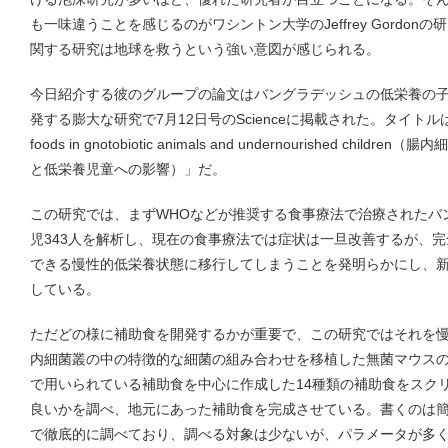
も一味違うことを感じるのがワシントン大学のJeffrey Gordo
関する研究は地球を救うという強い意図が感じられる。
今日紹介する彼のグループの論文はバングラデッシュの低栄養の
発する膨大な研究で7月12日号のScienceに掲載された。タイトルは「Effects 
foods in gnotobiotic animals and undernourished c
と低栄養児童への影響）」だ。
この研究では、まずWHOなどが推奨する食事療法で治療されたバ
児343人を解析し、現在の食事療法では症状は一旦改善するが、
できる慢性的低栄養状態に移行してしまうことを発明らかにし、
している。
ただどの様に補助食を開発するかが重要で、この研究ではそれを
内細菌叢の中の特徴的な細菌の組み合わせを移植した無菌マウス
で用いられている補助食を中心に作成した14種類の補助食をスク
良いかを調べ、地元にあった補助食を完成させている。書くのは
で徹底的に調べており、調べる対象は少ないが、パラメータが多