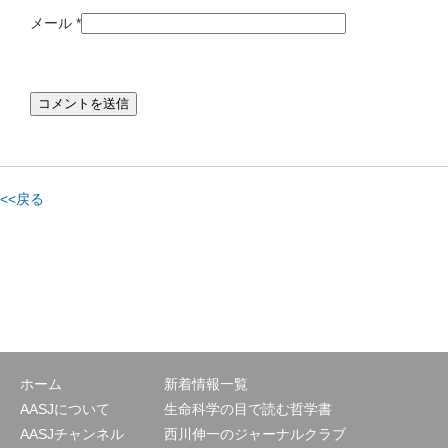
メール
*
<<戻る
ホーム
新着情報一覧
AASJについて
生命科学の目で読む哲学書
AASJチャンネル
西川伸一のジャーナルクラブ