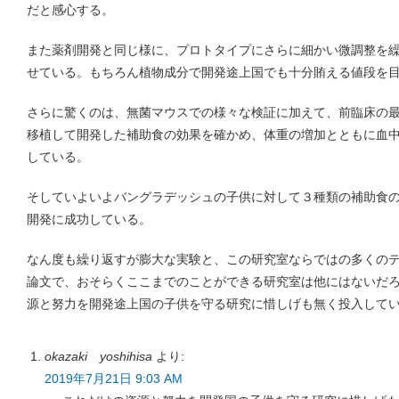
だと感心する。
また薬剤開発と同じ様に、プロトタイプにさらに細かい微調整を
せている。もちろん植物成分で開発途上国でも十分賄える値段を
さらに驚くのは、無菌マウスでの様々な検証に加えて、前臨床の
移植して開発した補助食の効果を確かめ、体重の増加とともに血
している。
そしていよいよバングラデッシュの子供に対して３種類の補助食の効
開発に成功している。
なん度も繰り返すが膨大な実験と、この研究室ならではの多くの
論文で、おそらくここまでのことができる研究室は他にはないだ
源と努力を開発途上国の子供を守る研究に惜しげも無く投入して
okazaki yoshihisa
より:
2019年7月21日 9:03 AM