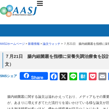
AASJホームページ
>
新着情報
>
論文ウォッチ
> ７月21日 腸内細菌叢を指標に栄養
７月21日 腸内細菌叢を指標に栄養失調治療食を設計する
文）
Facebook
X
Line
Haten
Poc
SNSシェア
Share
腸内細菌叢に関する論文は溢れかえっており、メディアもその重
が、あまりに増えすぎてただ流行りを追いかけている様な論文が
ける泡沫研究が多いほど、優れた研究者が目立つことになる。そ