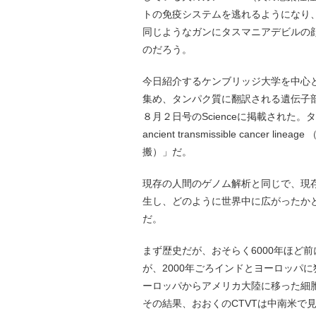
トの免疫システムを逃れるようになり
同じようなガンにタスマニアデビルの
のだろう。
今日紹介するケンブリッジ大学を中心と
集め、タンパク質に翻訳される遺伝子部
８月２日号のScienceに掲載された。タイトルは「So
ancient transmissible can
搬）」だ。
現存の人間のゲノム解析と同じで、現
生し、どのように世界中に広がったか
だ。
まず歴史だが、おそらく6000年ほど
が、2000年ごろインドとヨーロッパ
ーロッパからアメリカ大陸に移った細
その結果、おおくのCTVTは中南米で