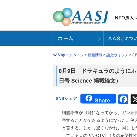
AASJホームページ
>
新着情報
>
論文ウォッチ
> 
8月9日 ドラキュラのようにホ
日号 Science 掲載論文）
F
SNSシェア
Share
細胞培養が可能になってから、ガン細
察することができるようになった。例え
と言える。しかし驚くなかれ、同じよう
している犬のガンCTVT（犬の感染性