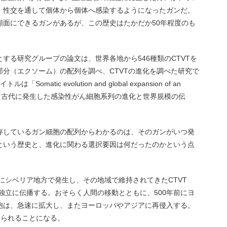
、性交を通して個体から個体へ感染するようになったガンだ。
顔面にできるガンがあるが、この歴史はたかだか50年程度のも
する研究グループの論文は、世界各地から546種類のCTVTを
分（エクソーム）の配列を調べ、CTVTの進化を調べた研究で
matic evolution and global expansion of an
cer lineage （古代に発生した感染性がん細胞系列の進化と世界規模の伝
存しているガン細胞の配列からわかるのは、そのガンがいつ発
という歴史と、進化に関わる選択要因は何だったのかという点
前にシベリア地方で発生し、その地域で維持されてきたCTVT
に独立に伝播する。おそらく人間の移動とともに、500年前にヨ
胞は、急速に拡大し、またヨーロッパやアジアに再侵入する。
見られることになる。