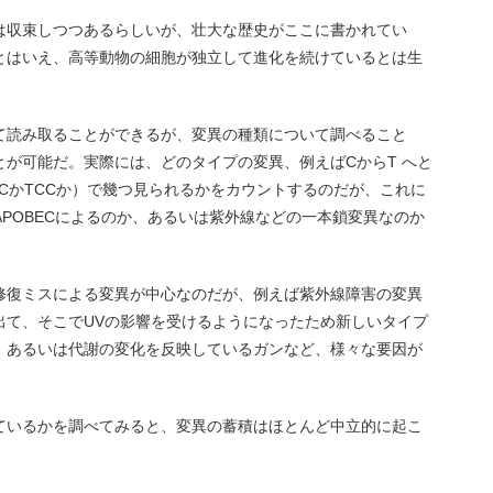
は収束しつつあるらしいが、壮大な歴史がここに書かれてい
とはいえ、高等動物の細胞が独立して進化を続けているとは生
て読み取ることができるが、変異の種類について調べること
が可能だ。実際には、どのタイプの変異、例えばCからT へと
CかTCCか）で幾つ見られるかをカウントするのだが、これに
APOBECによるのか、あるいは紫外線などの一本鎖変異なのか
修復ミスによる変異が中心なのだが、例えば紫外線障害の変異
出て、そこでUVの影響を受けるようになったため新しいタイプ
、あるいは代謝の変化を反映しているガンなど、様々な要因が
ているかを調べてみると、変異の蓄積はほとんど中立的に起こ