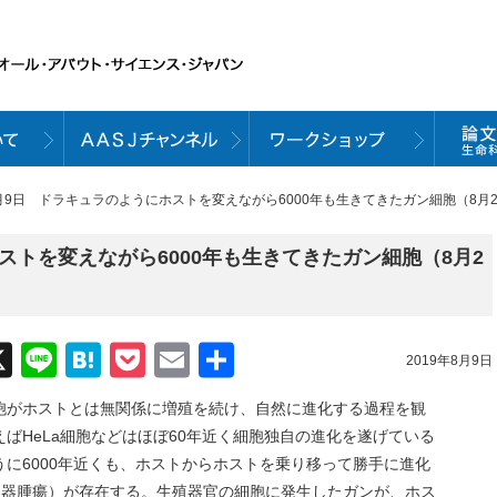
8月9日 ドラキュラのようにホストを変えながら6000年も生きてきたガン細胞（8月2日号
ストを変えながら6000年も生きてきたガン細胞（8月2
acebook
X
Line
Hatena
Pocket
Email
共
2019年8月9日
有
胞がホストとは無関係に増殖を続け、自然に進化する過程を観
ばHeLa細胞などはほぼ60年近く細胞独自の進化を遂げている
に6000年近くも、ホストからホストを乗り移って勝手に進化
性器腫瘍）が存在する。生殖器官の細胞に発生したガンが、ホス