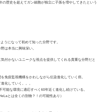
0年の歴史を超えてガン細胞が独立に子孫を増やしてきたという
読むようになって初めて知った分野です。
分野は本当に興味深い。
に気付かないユニークな視点を提供してくれる貴重な分野だと
間を免疫監視機構をかわしながら伝染進化していく癌。
て進化していく。。。
測不可能な環境に適応すべく60年近く進化し続けている。
HeLaとは全くの別物？！の可能性あり）