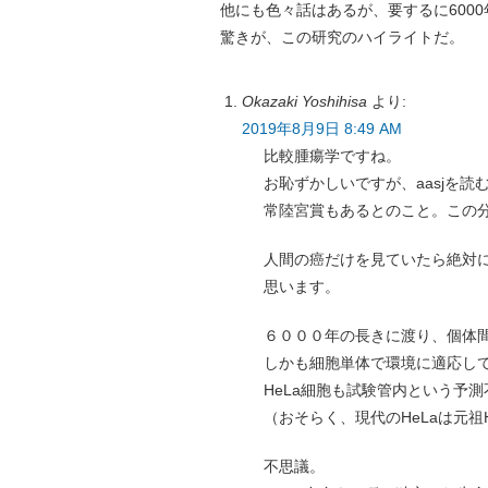
他にも色々話はあるが、要するに600
驚きが、この研究のハイライトだ。
Okazaki Yoshihisa
より:
2019年8月9日 8:49 AM
比較腫瘍学ですね。
お恥ずかしいですが、aasjを
常陸宮賞もあるとのこと。この
人間の癌だけを見ていたら絶対
思います。
６０００年の長きに渡り、個体
しかも細胞単体で環境に適応し
HeLa細胞も試験管内という予
（おそらく、現代のHeLaは元祖
不思議。