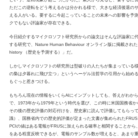
ただこの逆転をどう考えるかは分かれる様で、大きな経済後退の
える人がいる。要するに今起こっていることの未来への影響を予
クでもない評論家が存在できる。
今日紹介するマイクロソフト研究所からの論文はそんな評論家に代
する研究で、Nature Human Behaviour オンライン版に掲載された
history （歴史を予測する）」だ。
しかしマイクロソフトの研究所は型破りの人たちが集まっている
の梟は夕暮れに飛び立つ」というヘーゲル法哲学の引用から始め
もぐっと惹きつける。
もちろん現在の情報をいくらAIにインプットしても、答えがわか
で、1973年から1979年という時代を選び、この時に米国国務省
その後の歴史評価の対応付けを、歴史家に読んで評価してもらって
識）、国務省内での歴史的評価が定まった文書が集められたFRU
PCIの値はある電報がFRUSに加えられる確率と相関することから
をある程度反映できるが、電報のサンプル数が増えると、あまり