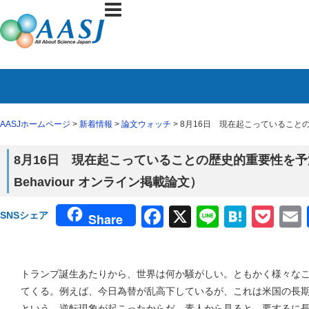
AASJホームページ
>
新着情報
>
論文ウォッチ
> 8月16日 現在起こっていることの歴
8月16日 現在起こっていることの歴史的重要性を予測でき
Behaviour オンライン掲載論文）
Facebook
X
Line
Haten
Poc
SNSシェア
Share
トランプ誕生あたりから、世界は何か騒がしい。ともかく様々な
てくる。例えば、今日為替が乱高下しているが、これは米国の長
という、逆転現象が起こったからだ。素人から見ると、要するに