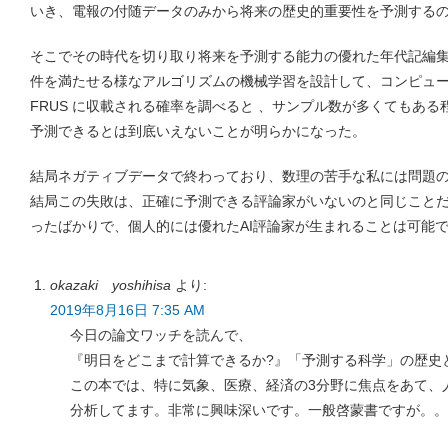
いき、電報の付随データのみから将来の歴史的重要性を予測する
そこでその時代を切り取り将来を予測する能力の優れた年代記編
件を満たせる様なアルゴリズムの機械学習を設計して、コンピュ
FRUS に収載される確率を調べると 、サンプル数が多くてもあ
予測できるとは到底いえないことが明らかになった。
結局ネガティブデータで終わっており、数理の苦手な私には問題
結局この失敗は、正確に予測できる評論家がいないのと同じこと
ったばかりで、個人的には優れたAI評論家が生まれることは可能
okazaki yoshihisa
より:
2019年8月16日 7:35 AM
今日の論文ワッチを読んで、
『明日をどこまで計算できるか?』「予測する科学」の歴史
この本では、特に気象、医療、経済の3分野に焦点をあて、
分析してます。非常に興味深いです。一般啓蒙書ですが。。