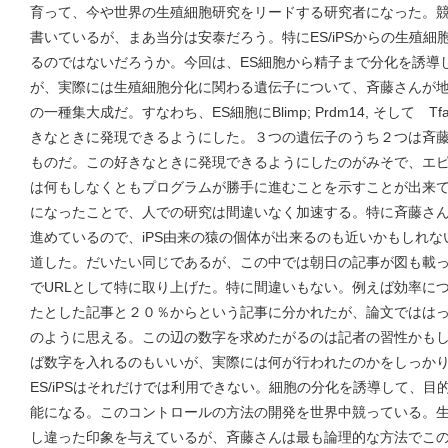
育って、今や世界の生殖細胞研究をリードする研究者になった。
書いているが、まあ当分は安泰だろう。特にES/iPSからの生殖
るのではないだろうか。今回は、ES細胞から精子まで分化を誘導
が、実際には生殖細胞分化に関わる遺伝子について、斉藤さんが
の一種集大成だ。すなわち、ES細胞にBlimp; Prdm14, そして 
きなときに発現できるようにした。３つの遺伝子のうち２つは斉
ものだ。この好きなときに発現できるようにしたのがみそで、エ
は何もしなくともプログラムが勝手に進むことを示すことが出来
になったことで、人での研究は間違いなく加速する。特に斉藤さ
進めているので、iPS由来の猿の個体が出来るのも近いかもし
道した。だいたい同じであるが、この中では朝日の記事が図も載
でURLとして特に取り上げた。特に間違いもない。例えば効率に
たとした記事と２０％からという記事に分かれたが、論文ではは
のように思える。この辺の数字を求めたがるのは記者の習性かも
ば数字を入れるのもいいが、実際には何が行われたのかをしっか
ES/iPSはそれだけでは利用できない。細胞の分化を誘導して、
能になる。このコントロールの方法の開発を世界中競っている。
し違った印象を与えているが、斉藤さんは最も論理的な方法でこ