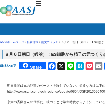
AASJホームページ
>
新着情報
>
論文ウォッチ
> ８月６日朝日（鍛冶）：ES細胞
８月６日朝日（鍛冶）：ES細胞から精子の元つくり
Facebook
X
Line
Haten
Poc
SNSシェア
Share
朝日新聞は元の記事のペーストを許していない。必要な方は以下の
http://www.asahi.com/tech_science/update/0804/OSK2013080400
京大の斉藤さんの仕事だ。彼のことは学生時代からよく知ってい