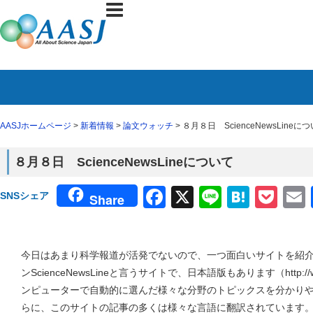
AASJホームページ
>
新着情報
>
論文ウォッチ
> ８月８日 ScienceNewsLineに
８月８日 ScienceNewsLineについて
Facebook
X
Line
Haten
Poc
SNSシェア
Share
今日はあまり科学報道が活発でないので、一つ面白いサイトを紹介
ンScienceNewsLineと言うサイトで、日本語版もあります（http://www.
ンピューターで自動的に選んだ様々な分野のトピックスを分かり
らに、このサイトの記事の多くは様々な言語に翻訳されています