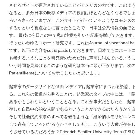
させるサイトが運営されていることがアメリカの力です。このよ
なると、多分日本の既存メディアの役割はほとんどなくなるでし
ろいろ言っていますが、このサイトが行っているようなコモンズ
するかという視点なしに言ったところで、日本は公共情報の面で
す。 最後に今日この中で私の注意を引いた記事を挙げておきます
行ったいわゆるコホート研究です。これはJournal of vocational
です。以下に内容をcut & pasteしておきます。日本でもコホ
も考えるようなことを研究費のためだけに声高に叫んでいるよう
いう時間を見続けるこのような研究は本当に頭が下がります。次
Patientlikemeについてお示ししたいと思います。
起業家のダークサイドな側面 メディアは起業家にまつわる疑惑、
る。これらの報道から判ることは、起業家のタイプの中には、「
あるかもしれないということとなる。これが事実だとしたら、起
存した自己中心的な人間であるということができるのだろうか？
そして社会的約束事のすべてを破るような「経済的ホモサピエンス（hom
して存在しているのだろうか？そしてもし、こういう人種が存在
うさせているのだろうか？Friedrich Schiller University Jena (FSU)