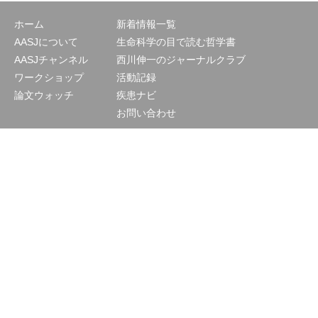
ホーム
新着情報一覧
AASJについて
生命科学の目で読む哲学書
AASJチャンネル
西川伸一のジャーナルクラブ
ワークショップ
活動記録
論文ウォッチ
疾患ナビ
お問い合わせ