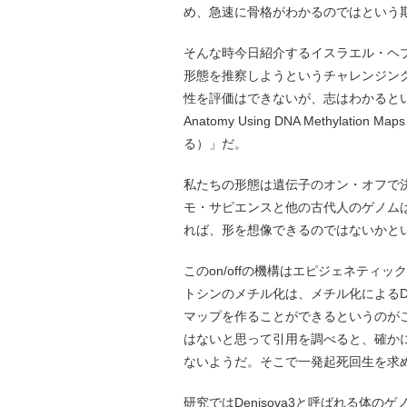
め、急速に骨格がわかるのではという
そんな時今日紹介するイスラエル・ヘ
形態を推察しようというチャレンジングな論
性を評価はできないが、志はわかるといった論文
Anatomy Using DNA Methyl
る）」だ。
私たちの形態は遺伝子のオン・オフで
モ・サピエンスと他の古代人のゲノム
れば、形を想像できるのではないかと
このon/offの機構はエピジェネテ
トシンのメチル化は、メチル化によるD
マップを作ることができるというのが
はないと思って引用を調べると、確か
ないようだ。そこで一発起死回生を求
研究ではDenisova3と呼ばれる体の