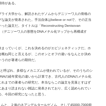
期待がある。
ブライ大学から、解読されたゲノムからデニソーワ人の骨格の
文が発表された。手法自体はbelieve or notで、その正当
だ。タイトルは「Reconstructing Denisovan
ation Maps （デニソーワ人の形態をDNAメチル化マップから再構成す
決まっていくが、これを決めるのがエピジェネティックだ。ホ
は概ね同じと言えるが、このオンとオフの違いをなんとか決め
いうのが著者らの期待だ。
ィックと呼ばれ、多様なメカニズムが使われているが、そのうちのシ
NAの経年変化の違いから計算でき、古代人のDNAのメチル化
これまでの著者らの研究だ。本当ならこの論文を見落とすはず
にあまり読まれない雑誌に発表されており、広く認められてい
め、今回の研究になったと思う。
ゲノムと、２体のネアンデルタールゲノム、そして45000-7000前