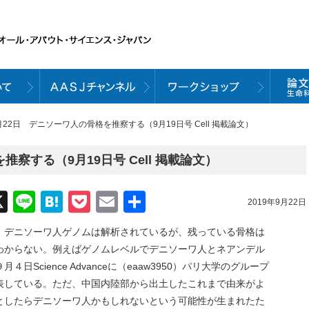
9月22日 デニソーワ人の骨格を推察する（9月19日号 Cell 掲載論文）
察する（9月19日号 Cell 掲載論文）
acebook
X
Line
Hatena
Pocket
Email
共
2019年9月22日
有
、デニソーワ人ゲノムは解析されているが、残っている骨格は
わからない。例えばゲノムレベルでデニソーワ人とネアンデル
Science Advanceに（eaaw3950）パリ大学のグループ
表している。ただ、中国内陸部から出土したこれまで由来がよ
としたらデニソーワ人かもしれないという可能性が生まれたた