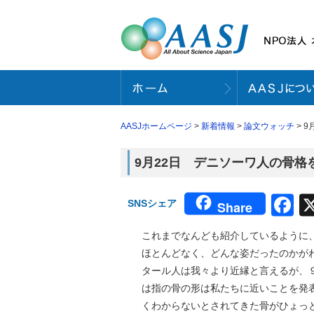
AASJホームページ
>
新着情報
>
論文ウォッチ
> 
9月22日 デニソーワ人の骨格を推
F
SNSシェア
Share
これまでなんども紹介しているように
ほとんどなく、どんな姿だったのかが
タール人は我々より近縁と言えるが、９月４日
は指の骨の形は私たちに近いことを発
くわからないとされてきた骨がひょっ