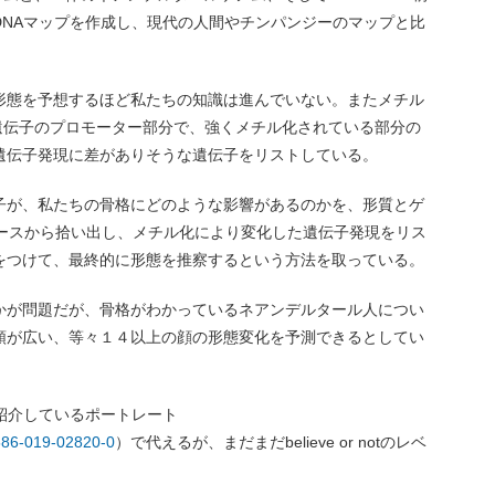
DNAマップを作成し、現代の人間やチンパンジーのマップと比
形態を予想するほど私たちの知識は進んでいない。またメチル
こで、遺伝子のプロモーター部分で、強くメチル化されている部分の
遺伝子発現に差がありそうな遺伝子をリストしている。
子が、私たちの骨格にどのような影響があるのかを、形質とゲ
ベースから拾い出し、メチル化により変化した遺伝子発現をリス
をつけて、最終的に形態を推察するという方法を取っている。
かが問題だが、骨格がわかっているネアンデルタール人につい
顎が広い、等々１４以上の顔の形態変化を予測できるとしてい
も紹介しているポートレート
1586-019-02820-0
）で代えるが、まだまだbelieve or notのレベ