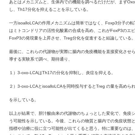
あとはメカニズムと、生体内での機能を調べるだけだが、まずOxoL
し、Th17分化を抑えることを示している。
一方isoalloLCAの作用メカニズムは簡単ではなく、Foxp3分子
はミトコンドリアの活性化酸素の合成を高め、これがFoxP3のエ
FoxP3の発現量を上昇させ、Treg分化を促進すると結論している
最後に、これらの代謝物が実際に腸内の免疫機能を直接変化させ
導する実験系で調べ、期待通り、
１）3-oxo-LCAはTh17の分化を抑制し、炎症を抑える。
２）3-oxo-LCAとisoalloLCAを同時投与するとTreg の量を高め
を示している。
以上が結果で、胆汁酸由来の代謝物のちょっとした変化で、免疫
う可能性を示している。今後、これらの物質と腸内での免疫状態
指標や治療に役に立つ可能性が出てくると思う。特に重要なのは