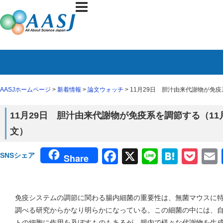
AASJホームページ
>
新着情報
>
論文ウォッチ
> 11月29日 胆汁由来代謝物が免疫
11月29日 胆汁由来代謝物が免疫系を調節する（11月
文）
Facebook
X
Line
Haten
Poc
SNSシェア
Share
免疫システムの調節に関わる腸内細菌の重要性は、無菌マウスに
調べる研究からかなり明らかになっている。この細菌の中には、
トの細胞に作用を及ぼすものもあるが、腸内で様々な代謝物を生