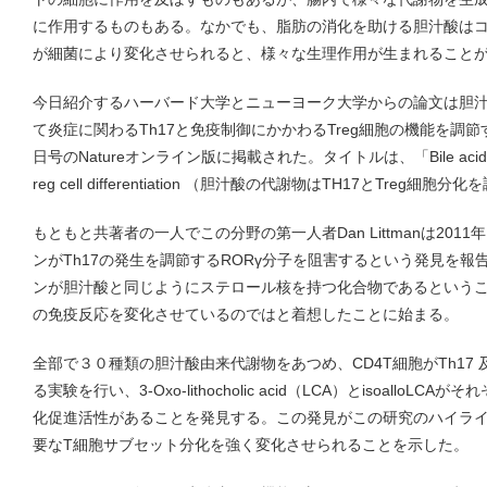
に作用するものもある。なかでも、脂肪の消化を助ける胆汁酸は
が細菌により変化させられると、様々な生理作用が生まれること
今日紹介するハーバード大学とニューヨーク大学からの論文は胆
て炎症に関わるTh17と免疫制御にかかわるTreg細胞の機能を調節
日号のNatureオンライン版に掲載された。タイトルは、「Bile acid metaboli
reg cell differentiation （胆汁酸の代謝物はTH17とTreg
もともと共著者の一人でこの分野の第一人者Dan Littmanは20
ンがTh17の発生を調節するRORγ分子を阻害するという発見を
ンが胆汁酸と同じようにステロール核を持つ化合物であるという
の免疫反応を変化させているのではと着想したことに始まる。
全部で３０種類の胆汁酸由来代謝物をあつめ、CD4T細胞がTh17 
る実験を行い、3-Oxo-lithocholic acid（LCA）とisoalloLC
化促進活性があることを発見する。この発見がこの研究のハイラ
要なT細胞サブセット分化を強く変化させられることを示した。