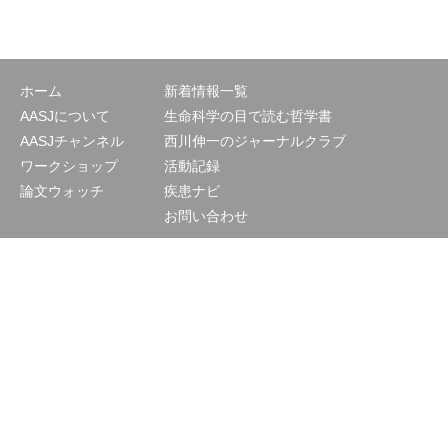
ホーム
新着情報一覧
AASJについて
生命科学の目で読む哲学書
AASJチャンネル
西川伸一のジャーナルクラブ
ワークショップ
活動記録
論文ウォッチ
疾患ナビ
お問い合わせ