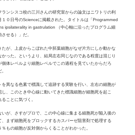
フランシスコ校の三川さんの研究室からの論文はニワトリの利
日号のScienceに掲載された。タイトルは「Programmed
patterns ipsilaterality in gastrulation （中心軸に沿ったプログラム細
動させる）」だ。
きたが、上皮からこぼれた中胚葉細胞がなぜ片方にしか動かな
なかった。というより、結局左右同じなのである程度は混じり
が個体レベルより細胞レベルでこの過程を見ていたからだろ
だ。
トを異なる色素で標識して追跡する実験を行い、左右の細胞が
認し、このとき中心線に動いてきた標識細胞が細胞死を起こ
れることに気づく。
ないが、さすがプロで、この中心線に集まる細胞死が陥入後の
て、まず細胞死をブロックするカスパーゼ阻害剤で処理する
６％もの細胞が反対側からくることがわかった。