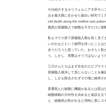
今日紹介するカリフォルニア大学サン
点を最大限に生かせた面白い研究で１月１０
cell death along the midline axis 
胞死が原腸陥入で細胞を片方だけに移
私もマウス胚で原腸陥入期を長く見て
いのかなどという疑問を持ったことは
合うだろうと思っていた。おそらく私
う。しかし、実際はそうではないよう
三川さんたちはまず左右のエピブラス
原腸陥入後決して混じらないことを確
し、しかも除去されずその場に維持さ
普通死んだ細胞に機能があるとは思は
細胞移動の方向性を決めると仮説を立
と、細胞死が防がれると同時に実に３