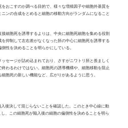
死をおこすのか調べる目的で、様々な増殖因子や細胞外基質を
ミニンの合成をとめると細胞の移動方向がランダムになること
直接細胞死を誘導するよりは、中央に細胞死細胞を集める役割
成を抑制して左右差がなくなった胚の中心に細胞死を誘導する
偏側性を決めることを明らかにしている。
メッセージが詰め込まれており、さすがニワトリ胚と羨ましく
で終わるわけではない。細胞死の誘導機構や、細胞移動を阻止
る細胞死の新しい機能など、広がりがあるように思う。
陥入後決して混じらないことを確認した。このとき中心線に動
こし、この細胞死が陥入後の細胞の偏側性を決めることを明ら