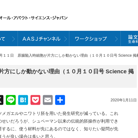
１月１１日 原腸陥入時細胞が片方にしか動かない理由（１０月１０日号 Science 
方にしか動かない理由（１０月１０日号 Science 掲
acebook
X
Line
Hatena
Pocket
Email
共
2020年1月11日
有
ツメガエルやニワトリ胚を用いた発生研究が減っている。これ
のせいだろうが、シュペーマン以来の伝統的胚操作が利用でき
要するに、使う材料が先にあるのではなく、知りたい疑問が先
ほうが良い場合は多いと思う。