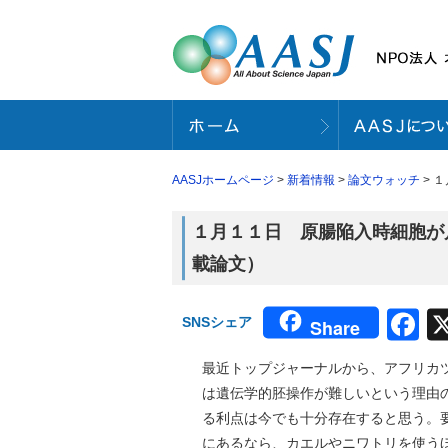
AASJホームページ
>
新着情報
>
論文ウォッチ
> 
１月１１日 原腸陥入時細胞が片
載論文）
F
SNSシェア
Share
最近トップジャーナルから、アフリカ
は遺伝学的胚操作が難しいという理由
る利点は今でも十分存在すると思う。
にあるなら、カエルやニワトリを使う