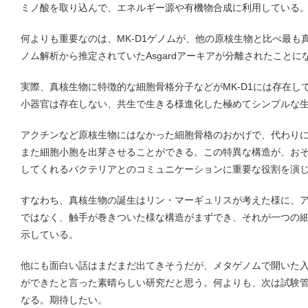
ミノ酸を取り込んで、エネルギー源や有機物合成に利用している
何よりも重要なのは、MK-D1ゲノムが、他の原核生物と比べ最も
ノム解析から推定されていたAsgardアーキアが分離されたことに
実際、真核生物に特徴的な細胞骨格分子などがMK-D1には存在し
小器官は存在しない、共生で生きる様進化した極めてシンプルな
アクチンなど原核生物にはなかった細胞骨格のおかげで、代わり
また細胞小胞を出芽させることができる。この特異な構造が、お
してくれるバクテリアとのコミュニケーションに重要な役割を演
すなわち、真核生物の誕生はリン・マーギュリスが考えた様に、
ではなく、触手が巻きついた様な構造がまずでき、それが一つの
示している。
他にも面白い話はまだまだ出てきそうだが、メタゲノムで開いた
ができたと言った素晴らしい研究だと思う。何よりも、次は試験
なる。期待したい。