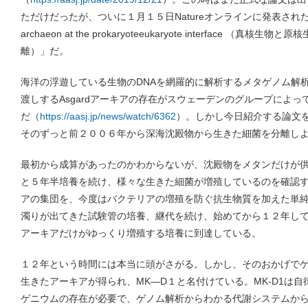
ただけだったが、ついに１月１５日Natureオンラインに発表された。タイト
archaeon at the prokaryoteeukaryote interface 
離）」だ。
海洋の浮遊している生物のDNAを網羅的に解析するメタゲノム解
渡しするAsgardアーキアの存在がスウェーデンのグループによ
だ（
https://aasj.jp/news/watch/6362
）。しかし今日紹介する論文
そのずっと前２００６年から深海沈殿物から生きた細菌を分離し
最初から成算があったのかわからないが、沈殿物をメタンだけが
と５年半培養を続け、様々な生きた細菌が増殖しているのを確認
アの集団を、今度はバクテリアの増殖を防ぐ抗生物質を加えた単
濁りが出てきた試験管の培養、継代を続け、始めてから１２年し
アーキアだけがゆっくり増殖する培養に到達している。
１２年という時間には本当に頭がさがる。しかし、そのおかげで
生きたアーキアが得られ、MK―D１と名付けている。MK-D1は
ゲニウムの存在が必要で、ゲノム解析からわかる代謝システムか