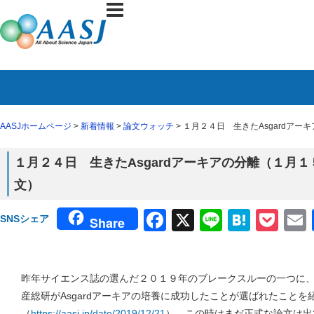
AASJホームページ
>
新着情報
>
論文ウォッチ
> １月２４日 生きたAsgardアー
１月２４日 生きたAsgardアーキアの分離（１月１５日
文）
Facebook
X
Line
Haten
Poc
SNSシェア
Share
昨年サイエンス誌の選んだ２０１９年のブレークスルーの一つに
産総研がAsgardアーキアの培養に成功したことが選ばれたことを
（
https://aasj.jp/date/2019/12/21
）。この時はまだ正式な論文は出