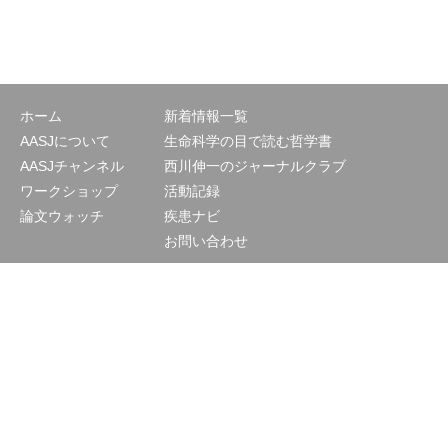
ホーム
新着情報一覧
AASJについて
生命科学の目で読む哲学書
AASJチャンネル
西川伸一のジャーナルクラブ
ワークショップ
活動記録
論文ウォッチ
疾患ナビ
お問い合わせ