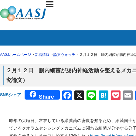
AASJホームページ
>
新着情報
>
論文ウォッチ
> ２月１２日 腸内細菌が腸内神経活
２月１２日 腸内細菌が腸内神経活動を整えるメカニズム
究論文）
Facebook
X
Line
Haten
Poc
SNSシェア
Share
昨年の大晦日、常在している緑膿菌の密度を知るため、細菌同士
ているクオラムセンシングメカニズムに関わる細菌が分泌する分子
変化させるという面白い論文を紹介した（
https://aasj.jp/news/wa