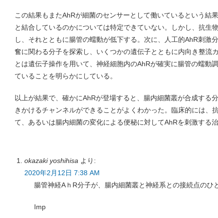
この結果もまたAhRが細菌のセンサーとして働いているという結果
と結合しているのかについては特定できていない。しかし、抗生物
し、それとともに腸管の蠕動が低下する。次に、人工的AhR刺激
奮に関わる分子を探索し、いくつかの遺伝子とともに内向き整流
とは遺伝子操作を用いて、神経細胞内のAhRが確実に腸管の蠕動
ていることを明らかにしている。
以上が結果で、確かにAhRが登場すると、腸内細菌叢が合成する
きかけるチャンネルができることがよくわかった。臨床的には、
て、あるいは腸内細菌の変化による便秘に対してAhRを刺激する
okazaki yoshihisa
より:
2020年2月12日 7:38 AM
腸管神経AｈR分子が、腸内細菌叢と神経系との接続点のひ
Imp