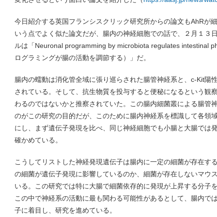
今日紹介する英国フランシスクリック研究所からの論文もAhRが
いう点でよく似た論文だが、腸内の神経細胞での話で、２月１３日号
ルは「Neuronal programming by microbiota regulates intes
ログラミングが腸の活動を調節する）」だ。
腸内の蠕動は消化管全域に張り巡らされた腸管神経系と、c-Kit
されている。そして、抗生物質を投与すると便秘になるという観
わるのではないかと推察されていた。この腸内細菌叢による腸管
のがこの研究の目的だが、このために腸内神経系を標識して各領
にし、まず遺伝子発現を比べ、同じ神経細胞でも小腸と大腸では
確かめている。
こうしてリストした神経発現遺伝子は腸内に一定の細菌が存在す
の細菌が遺伝子発現に影響しているのか、細菌が存在しないマウ
いる。この研究では特に大腸で細菌依存的に発現が上昇する分子
この中で神経系の活動に最も関わる可能性があるとして、腸内では
子に着目し、研究を進めている。