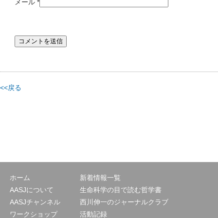
メール
*
<<戻る
ホーム
新着情報一覧
AASJについて
生命科学の目で読む哲学書
AASJチャンネル
西川伸一のジャーナルクラブ
ワークショップ
活動記録