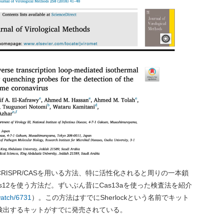
ISPR/CASを用いる方法、特に活性化されると周りの一本鎖
Cas12を使う方法だ。ずいぶん昔にCas13aを使った検査法を紹介
/watch/6731
）。この方法はすでにSherlockという名前でキット
検出するキットがすでに発売されている。