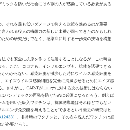
デミックを防いだ社会には６割の人が感染している必要がある
つ、それを最も低いダメージで抑える政策を進めるのが重要
と言われる役人の構想力の新しい出番が回ってきたのかもしれ
のための研究だけでなく、感染症に対する一歩先の技術を構想
方法でも安全に抗原を作って注射することになるが、この時自
なる。ただ、コロナも、インフルエンザも、抗体を誘導できる
るかわからない。感染細胞が減少した時にウイルス感染細胞を
際、エイズウイルス感染細胞を完全に消滅させるためにエイズ感
る。さすがに、CAR-Tがコロナに対する次の技術にはならない
ンはパンデミックの再発を防ぐために必須になるだろう。例えば
ームを用いた吸入ワクチンは、抗体誘導能はそれほどでもない
フルエンザ免疫能を与えることができるという最近の研究はヒ
h/12433
）。非常時のワクチンと、その次を睨んだワクチンは必
究が必要だろう。