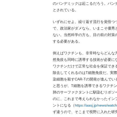
のパンデミックは起こるだろう。パン
とされている。
いずれにせよ、繰り返す流行を覚悟つ
で、政治家がダメなら、いまこそ優秀
ない。当然科学の方も、目の前の対策
する必要がある。
例えばワクチンも、非常時ならどんな
然免疫も同時に誘導する技術が必要に
ワクチンだけで正常な社会を保証でき
除去してくれるのはT細胞免疫だ。実
染細胞を殺すCAR-Tの開発が進んでい
と思うが、T細胞を誘導できるワクチ
肺のサーファクタントに馴染むリポソ
のに、これまで考えられなかったイン
ントになる（
https://aasj.jp/news/watc
ず違うので、そこまで視野に入れた研