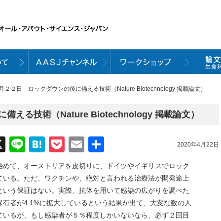
月２２日 ロックダウンの後に備える技術（Nature Biotechnology 掲載論文）
技術（Nature Biotechnology 掲載論文）
acebook
X
Line
Hatena
Pocket
Email
共
2020年4月22日
有
始めて、オーストリアを皮切りに、ドイツやイギリスでロック
ている。ただ、ワクチンや、絶対と言われる治療法が開発途上
という保証はない。実際、抗体を用いて感染の広がりを調べた
有者が4.1%に拡大しているという結果が出て、大変な数の人
ているが、もし感染者が５％程度しかいないなら、必ず２回目