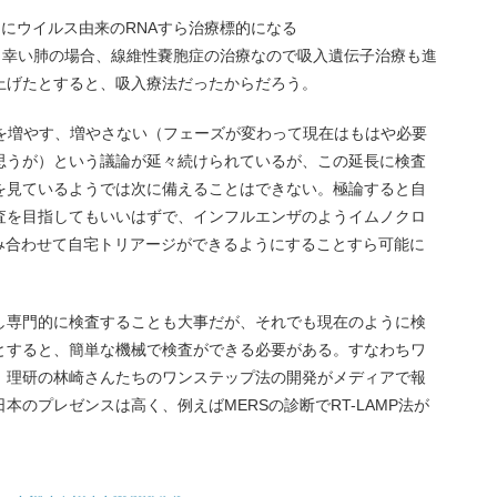
うにウイルス由来のRNAすら治療標的になる
。幸い肺の場合、線維性嚢胞症の治療なので吸入遺伝子治療も進
上げたとすると、吸入療法だったからだろう。
査を増やす、増やさない（フェーズが変わって現在はもはや必要
思うが）という議論が延々続けられているが、この延長に検査
を見ているようでは次に備えることはできない。極論すると自
査を目指してもいいはずで、インフルエンザのようイムノクロ
組み合わせて自宅トリアージができるようにすることすら可能に
し専門的に検査することも大事だが、それでも現在のように検
とすると、簡単な機械で検査ができる必要がある。すなわちワ
。理研の林崎さんたちのワンステップ法の開発がメディアで報
のプレゼンスは高く、例えばMERSの診断でRT-LAMP法が