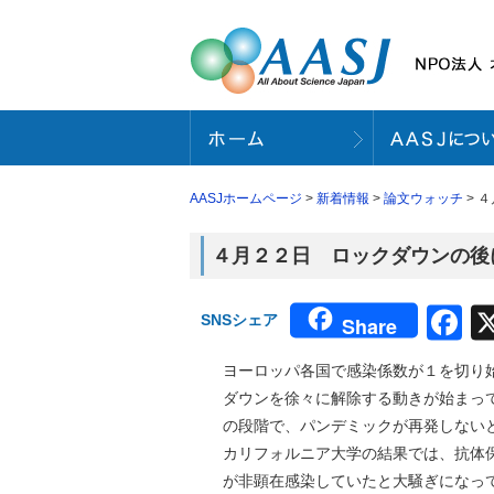
AASJホームページ
>
新着情報
>
論文ウォッチ
> ４
４月２２日 ロックダウンの後に備える
F
SNSシェア
Share
ヨーロッパ各国で感染係数が１を切り
ダウンを徐々に解除する動きが始まっ
の段階で、パンデミックが再発しない
カリフォルニア大学の結果では、抗体保
が非顕在感染していたと大騒ぎになっ