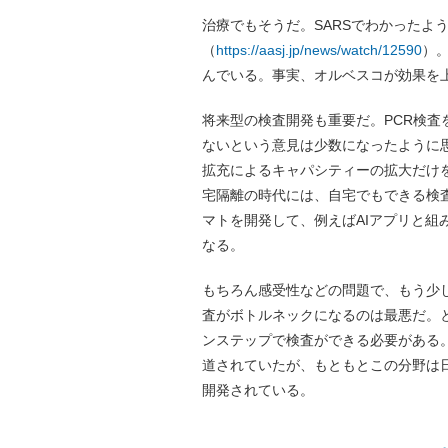
治療でもそうだ。SARSでわかったよ
（
https://aasj.jp/news/watch/12590
）
んでいる。事実、オルベスコが効果を
将来型の検査開発も重要だ。PCR検
ないという意見は少数になったように
拡充によるキャパシティーの拡大だけ
宅隔離の時代には、自宅でもできる検
マトを開発して、例えばAIアプリと
なる。
もちろん感受性などの問題で、もう少
査がボトルネックになるのは最悪だ。
ンステップで検査ができる必要がある
道されていたが、もともとこの分野は日本
開発されている。