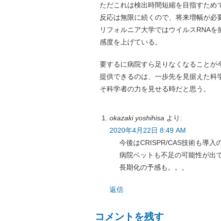
ただこれは検出時間短縮を目指すためで、
反応は無限に続くので、将来増幅が必
リフォルニア大学ではウイルスRNAを
感度を上げている。
要するに病院すら足りなくなることが
提供できるのは、一歩先を見据えた科
そ科学者の力を見せる時だと思う。
okazaki yoshihisa
より:
2020年4月22日 8:49 AM
今後はCRISPR/CAS技術も導
病院ベットも不足の可能性が出
長期化の予感も。。。
返信
コメントを残す