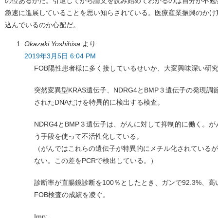
の位あるかだ。引退してから論文を読み始めてわかるのは自分が不勉
急速に進展していることを思い知らされている。医療産業振興のかけ
込んでいるのか心配だ。
Okazaki Yoshihisa
より:
2019年3月5日 6:04 PM
FOB陽性患者様に多く接しているせいか、大変興味深い研
突然変異型KRAS遺伝子、NDRG4とBMP３遺伝子の発現
されたDNAだけを特異的に検出する検査。
NDRG4とBMP３遺伝子は、がんに対して抑制的に働く。が
う手段を使って不活性化している。
（がんではこれらの遺伝子が特異的にメチル化されているが
ない。この差をPCRで検出している。）
診断率が直腸鏡診断を100％としたとき、ガンで92.3%、高
FOB検査の成績を凌ぐ。
Imp: