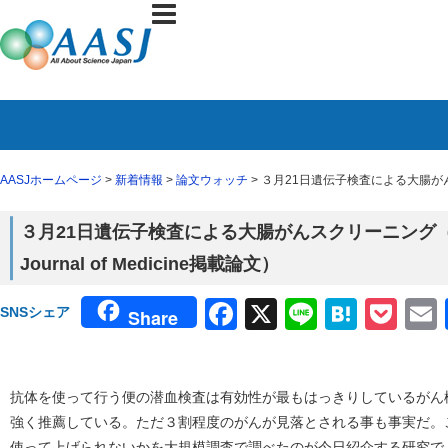
AASJホームページ
>
新着情報
>
論文ウォッチ
> ３月21日遺伝子検査による大腸がんスクリ
３月21日遺伝子検査による大腸がんスクリーニング（３月１
Journal of Medicine掲載論文）
Facebook
X
Line
Haten
Poc
SNSシェア
Share
抗体を使って行う便の潜血検査は有効性が最もはっきりしているがん
強く推薦している。ただ３割程度のがんが見落とされる事も事実だ。
使って上げられないかを大規模調査で調べたのが今日紹介する研究で