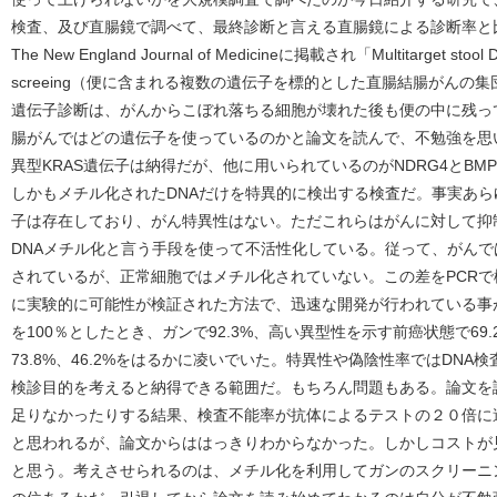
検査、及び直腸鏡で調べて、最終診断と言える直腸鏡による診断率と
The New England Journal of Medicineに掲載され「Multitarget stool DNA 
screeing（便に含まれる複数の遺伝子を標的とした直腸結腸がん
遺伝子診断は、がんからこぼれ落ちる細胞が壊れた後も便の中に残っ
腸がんではどの遺伝子を使っているのかと論文を読んで、不勉強を思
異型KRAS遺伝子は納得だが、他に用いられているのがNDRG4とB
しかもメチル化されたDNAだけを特異的に検出する検査だ。事実あ
子は存在しており、がん特異性はない。ただこれらはがんに対して抑
DNAメチル化と言う手段を使って不活性化している。従って、がん
されているが、正常細胞ではメチル化されていない。この差をPCRで
に実験的に可能性が検証された方法で、迅速な開発が行われている事
を100％としたとき、ガンで92.3%、高い異型性を示す前癌状態で6
73.8%、46.2%をはるかに凌いでいた。特異性や偽陰性率ではDN
検診目的を考えると納得できる範囲だ。もちろん問題もある。論文を
足りなかったりする結果、検査不能率が抗体によるテストの２０倍に
と思われるが、論文からははっきりわからなかった。しかしコストが
と思う。考えさせられるのは、メチル化を利用してガンのスクリーニ