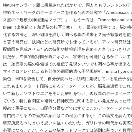
Natureオンライン版に掲載されたばかりで、両方ともワシントンの
神経ネットワークのデータベースを作るための研究で「A mesoscale connect
ス脳の中規模の神経連結マップ）」、もう一方は「Transcriptional landscape
brain（出生前ヒト胎児脳の転写全像）」だ。最初の仕事では、脳の
化する方法と、深い組織を詳しく調べる事の出来る２光子顕微鏡を使
と言う研究だ。技術はどの研究所でも使っているが、アレン研究所は
配線図を完成させるための技術や情報処理を進めると言うはっきりと
口だが、立体的配線図が既に示され、将来何が可能になるかについて
は、胎児期の脳の各領域での遺伝子発現をいつでも調べる事が出来る
マイクロアレイによる各部位の網羅的遺伝子発現解析、in situ hybrid
染色、MRIを統合して、自分が調べたい領域に発現している遺伝子を
これもまだスタート段階にあるデータベースだが、脳発生過程でこれ
いて新しいソフトウエアを用いた解析を行い、現段階のデータベース
ている。特に自閉症や複雑な精神疾患に関する新しい発見があった時
極めて重要になる。自閉症分野などではすぐにこのデータベースから
専門的になるので論文の紹介はこの程度にするが、この論文を読んで
研究所恐るべしという思いを強くいだいた。ガリレオの時代から実際
必要になる。ただ、ゲノムや脳ネットワークでは法則に基づいた数理