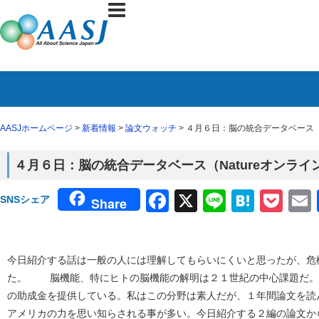
AASJホームページ
>
新着情報
>
論文ウォッチ
> ４月６日：脳の統合データベース（
４月６日：脳の統合データベース（Natureオンライ
Facebook
X
Line
Haten
Poc
SNSシェア
Share
今日紹介する話は一般の人には理解してもらいにくいと思ったが、危
た。 脳機能、特にヒトの脳機能の解明は２１世紀の中心課題だ。
の助成金を提供している。私はこの分野は素人だが、１年間論文を読
アメリカの力を思い知らされる事が多い。今日紹介する２編の論文か