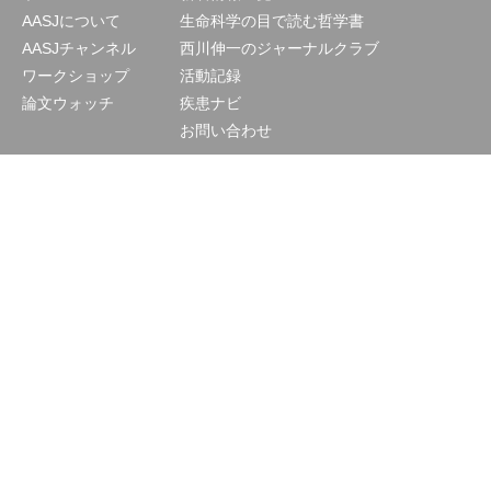
AASJについて
生命科学の目で読む哲学書
AASJチャンネル
西川伸一のジャーナルクラブ
ワークショップ
活動記録
論文ウォッチ
疾患ナビ
お問い合わせ