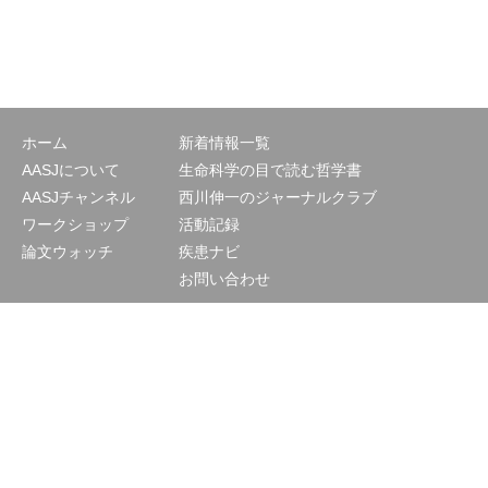
ホーム
新着情報一覧
AASJについて
生命科学の目で読む哲学書
AASJチャンネル
西川伸一のジャーナルクラブ
ワークショップ
活動記録
論文ウォッチ
疾患ナビ
お問い合わせ