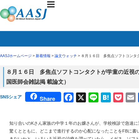
AASJホームページ
>
新着情報
>
論文ウォッチ
> ８月１６日 多焦点ソフトコンタ
８月１６日 多焦点ソフトコンタクトが学童の近視の
国医師会雑誌掲 載論文）
Facebook
X
Line
Haten
Poc
SNSシェア
Share
知り合いのKさん家族の中学１年のお嬢さんが、学校検診で急速に
驚くとともに、どこまで進行するのか心配になったことをFBに書
きないかと、いろいろ近視の治療を調べていたら、メガネ、ソフ