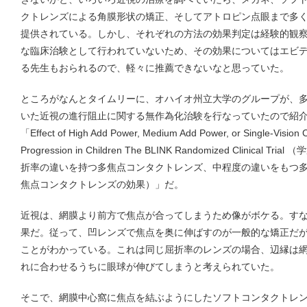
クトレンズによる角膜形状の矯正、そしてアトロピン点眼まで多
提供されている。しかし、それぞれの方法の効果判定は経験的観
な臨床治験として行われていないため、その効果についてはエビ
る先生もおられるので、軽々に推薦できないなと思っていた。
ところがなんとタイムリーに、オハイオ州立大学のグループが、
いた近視の進行阻止に関する無作為化治験を行なっていたので紹
「Effect of High Add Power, Medium Add Power, or Single-Vision
Progression in Children The BLINK Randomized Clinic
折率の違いを持つ多焦点コンタクトレンズ、中程度の違いをもつ
焦点コンタクトレンズの効果）」だ。
近視は、網膜より前方で焦点が合ってしまうため像がボケる。す
果だ。従って、凹レンズで焦点を奥に伸ばすのが一般的な矯正だ
ことがわかっている。これは同じ屈折率のレンズの場合、辺縁は
れに合わせるうちに眼球が伸びてしまうと考えられていた。
そこで、網膜中心窩に焦点を結ぶようにしたソフトコンタクトレ