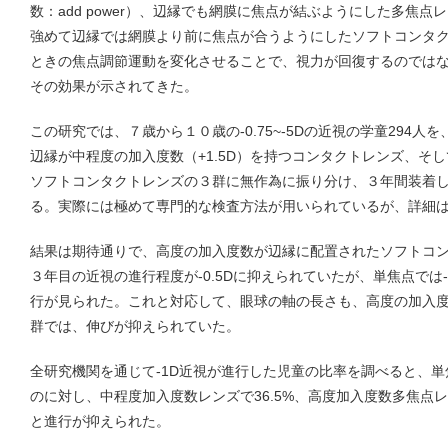
数：add power）、辺縁でも網膜に焦点が結ぶようにした多焦
強めて辺縁では網膜より前に焦点が合うようにしたソフトコンタ
ときの焦点調節運動を変化させることで、視力が回復するのでは
その効果が示されてきた。
この研究では、７歳から１０歳の-0.75~-5Dの近視の学童294
辺縁が中程度の加入度数（+1.5D）を持つコンタクトレンズ、そし
ソフトコンタクトレンズの３群に無作為に振り分け、３年間装着
る。実際には極めて専門的な検査方法が用いられているが、詳細
結果は期待通りで、高度の加入度数が辺縁に配置されたソフトコ
３年目の近視の進行程度が-0.5Dに抑えられていたが、単焦点では-1
行が見られた。これと対応して、眼球の軸の長さも、高度の加入
群では、伸びが抑えられていた。
全研究機関を通じて-1D近視が進行した児童の比率を調べると、単
のに対し、中程度加入度数レンズで36.5%、高度加入度数多焦点レ
と進行が抑えられた。