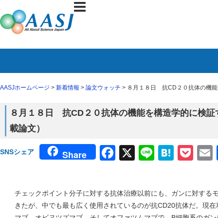
AASJホームページ
>
新着情報
>
論文ウォッチ
> ８月１８日 抗CD２０抗体の機能を
８月１８日 抗CD２０抗体の機能を構造学的に検証する（
載論文）
Facebook
X
Line
Haten
Poc
SNSシェア
Share
チェックポイント分子に対する抗体治療以前にも、ガンに対する
きたが、中でも最も広く使用されているのが抗CD20抗体だ。現
マブ、オビヌツズマブ、そしてオファツムマブで、B細胞系のガン