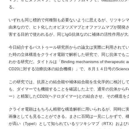
る。
いずれも同じ標的で何種類も必要ないように思えるが、リツキシ
由来なので、ヒト化したオビヌツズマブとオファツムマブが開発さ
害する目的で使われるが、同じIgG抗体なのに補体の活性作用が
今日紹介するパストゥール研究所からの論文は実際に利用されてい
た時の立体構造をクライオ電顕で解析した研究で、同じ抗体でも
わかる研究だ。タイトルは「Binding mechanisms of therapeutic ant
CD20に対する治療抗体の結合機構）」で、８月１４日号のScien
この研究では、抗原との結合能や補体結合能を生化学的に検討し
も、ダイマーでも機能することを確認した上で、通常の抗体からFc
ー）と精製したCD20(ヘテロダイマー)との結合させ、その構造
クライオ電顕はもちろん精密な構造解析に用いられるが、同時に
画像としても見ることができる。まさに百聞は一見にしかずで、
が高い（TypeI）として知られているリツキシマブ（RTX）およびオ