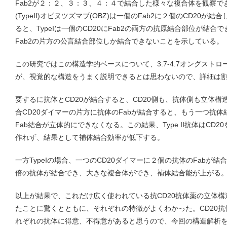
Fab2が２：２、３：３、４：４で結合した様々な複合体を観察
(TypeII)オビヌツズマブ(OBZ)は一個のFab2に２個のCD20
ると、TypeIは一個のCD20にFab2の両方の抗原結合部位が結合でき
Fab2の片方の公言結合部位しか結合できないことを示している。
この研究ではこの構造学的ベースについて、3.7-4.7オングスト
が、視覚的な構造をうまく説明できるとは思わないので、詳細は
要するに抗体とCD20が結合すると、CD20側も、抗体側も立体構造が
合CD20ダイマーの片方に抗体のFabが結合すると、もう一つ抗
Fab結合が立体的にできなくなる。この結果、Type II抗体はCD
作れず、結果として補体結合効率が低下する。
一方TypeIの場合、一つのCD20ダイマーに２個の抗体のFabが結
倍の抗体が結合でき、大きな複合体ができ、補体結合能が上がる
以上が結果で、これだけ広く使われている抗CD20抗体薬の立体
たことに驚くとともに、それぞれの特徴がよくわかった。CD20
れぞれの抗体に得意、不得意があると思うので、今回の構造解析