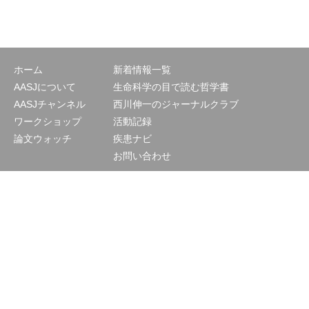
ホーム
新着情報一覧
AASJについて
生命科学の目で読む哲学書
AASJチャンネル
西川伸一のジャーナルクラブ
ワークショップ
活動記録
論文ウォッチ
疾患ナビ
お問い合わせ