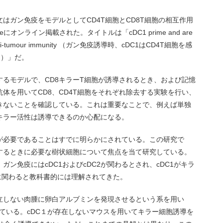
はガン免疫をモデルとしてCD4T細胞とCD8T細胞の相互作用
オンライン掲載された。タイトルは「cDC1 prime and are
nduce anti-tumour immunity （ガン免疫誘導時、cDC1はCD4T細胞を感
る）」だ。
るモデルで、CD8キラーT細胞が誘導されるとき、および記憶
体を用いてCD8、CD4T細胞をそれぞれ除去する実験を行い、
きないことを確認している。これは重要なことで、例えば単独
キラー活性は誘導できるのか心配になる。
が必要であることはすでに明らかにされている。この研究で
するときに必要な樹状細胞について焦点を当て研究している。
ン免疫にはcDC1およびcDC2が関わるとされ、cDC1がキラ
導に関わると教科書的には理解されてきた。
立しない肉腫に卵白アルブミンを発現させるという系を用い
ている。cDC１が存在しないマウスを用いてキラー細胞誘導を