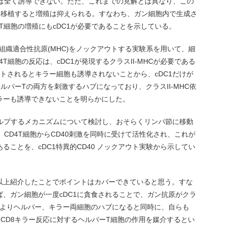
胞は全く誘導できない。ただ、これまでの見解とは異なり、この
を移植すると増殖は抑えられる。すなわち、ガン細胞内で生成さ
T細胞の増殖にもcDC1が必要であることを示している。
II組織適合性抗原(MHC)をノックアウトする実験系を用いて、細
T細胞の反応は、cDC1が発現するクラスII-MHCが必要である
ウトされるとキラー細胞も誘導されないことから、cDC1だけが
ヘルパーTの両方を刺激するハブになっており、クラスII-MHC依
ラーも誘導できないことを明らかにした。
ヘルプするメカニズムについて検討し、おそらくリンパ節に移動
き、CD4T細胞からCD40刺激を同時に受けて活性化され、これが
ることを、cDC1特異的CD40 ノックアウト実験から示してい
以上紹介したことでポイントはカバーできていると思う。すな
、ガン細胞が一度cDC1に貪食されることで、ガン抗原がクラ
これによりヘルパー、キラー両細胞のハブになると同時に、自らも
、CD8キラー反応に対するヘルパーT細胞の作用を媒介するとい