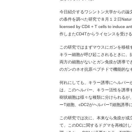
今日紹介するワシントン大学からの論文
の条件を調べた研究で８月１２日Natureに
licensed by CD4 + T cells to i
作しまたCD4Tからライセンスを受け
この研究ではまずマウスにガンを移植す
キラー細胞が呼び起こされるときに、抗
両方の細胞がないとガン免疫が誘導で
のガンのネオ抗原ペプチドで機能的な
何れにしても、キラー誘導にヘルパー
は、このヘルパー、キラー活性を誘導
樹状細胞は様々な種類に分けられるが、ガ
ーT細胞、cDC2がヘルパーT細胞誘
この研究では次に、本来なら免疫が成
て、このDCに関するドグマを再検討し