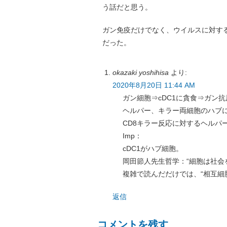
う話だと思う。
ガン免疫だけでなく、ウイルスに対す
だった。
okazaki yoshihisa
より:
2020年8月20日 11:44 AM
ガン細胞⇒cDC1に貪食⇒ガン抗原
ヘルパー、キラー両細胞のハブに
CD8キラー反応に対するヘルパ
Imp：
cDC1がハブ細胞。
岡田節人先生哲学：“細胞は社会
複雑で読んだだけでは、“相互細
返信
コメントを残す