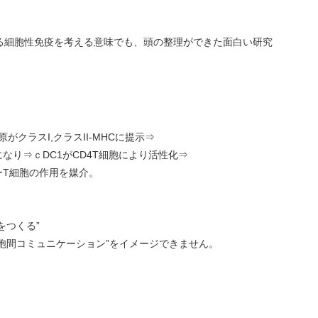
る細胞性免疫を考える意味でも、頭の整理ができた面白い研究
がクラスI,クラスII-MHCに提示⇒
なり⇒ｃDC1がCD4T細胞により活性化⇒
ーT細胞の作用を媒介。
をつくる”
胞間コミュニケーション”をイメージできません。