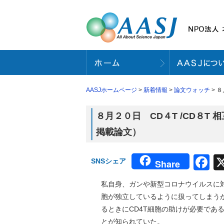
AASJホームページ
>
新着情報
>
論文ウォッチ
> 
８月２０日 CD４T /CD８T 
掲載論文）
F
SNSシェア
Share
私自身、ガンや新型コロナウイルスに対
胞が独立しているように扱ってしまう
るときにCD4T細胞の助けが必要である
とが知られていた。