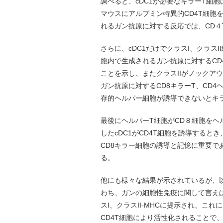
調べると、cDC1が必要なキラーT細
マウスにアルブミン特異的CD4T細胞
れるガン抗原に対する反応では、CD４
さらに、cDC1だけでクラスI、クラス
胞内で生成されるガン抗原に対するCD4
ことを示し、またクラスIIがノックア
ガン抗原に対するCD8キラーT、CD4
存的ヘルパー細胞が誘導できないとキ
最後にヘルパーT細胞がCD８細胞を
したcDC1がCD4T細胞を誘導すると
CD8キラー細胞の誘導と記憶に重要であ
る。
他にも様々な結果が示されているが、
わち、ガンの細胞性免疫に関して言えば
スI、クラスII-MHCに提示され、
CD4T細胞により活性化されることで