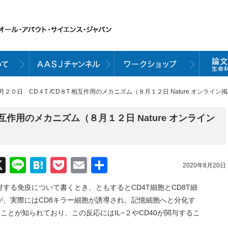
８月２０日 CD４T /CD８T 相互作用のメカニズム（８月１２日 Nature オンライン
相互作用のメカニズム（８月１２日 Nature オンライン
acebook
X
Line
Hatena
Pocket
Email
共
2020年8月20日
有
する免疫について書くとき、ともするとCD4T細胞とCD8T細
が、実際にはCD8キラー細胞が誘導され、記憶細胞へと分化す
ことが知られており、この反応にはIL−２やCD40が関与するこ