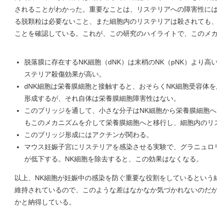
されることがわかった。重要なことは、リステリアへの障害性には
る脱顆粒は必要ないこと、また細胞内のリステリアは殺されても
ことを確認している。これが、この研究のハイライトで、このメ
脱落膜に存在するNK細胞（dNK）は末梢のNK（pNK）より
ステリア殺傷効果が高い。
dNK細胞は栄養膜細胞と接触すると、おそらくNK細胞受容体
形成するが、それ自体は栄養膜細胞障害性はない。
このブリッジを通して、小さな分子はNK細胞から栄養膜細胞
もこのメカニズムを介して栄養膜細胞へと移行し、細胞内のリ
このブリッジ形成にはアクチンが関わる。
マウス妊娠子宮にリステリアを感染させる実験で、グラニュロ
が低下する。NK細胞を除去すると、この効果はなくなる。
以上、NK細胞が妊娠中の感染を防ぐ重要な役割をしているという
維持されているので、このような差はなかなか気づかれないのだ
かと納得している。