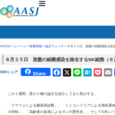
AASJホームページ
>
新着情報
>
論文ウォッチ
> ８月２５日 胎盤の細菌感染を除去
８月２５日 胎盤の細菌感染を除去するNK細胞（９月３
Facebook
X
Line
Haten
Poc
SNSシェア
Share
この１週間、変わり種の論文を紹介してきた気がする。
「スマフォによる糖尿病診断」、「ミトコンドリアによる神経運
の抑制」、「高齢者の血液によるガンの悪性化」、そしてTcRレ