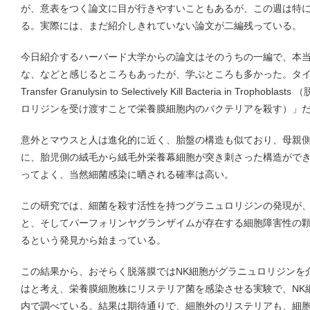
が、意表をつく論文に目が行きやすいこともあるが、この週は特
る。実際には、まだ紹介しきれていない論文が二編残っている。
今日紹介するハーバード大学からの論文はそのうちの一編で、本
な、などと感じるところもあったが、学ぶところも多かった。タイトルは「De
Transfer Granulysin to Selectively Kill Bacteria in Tr
ロリジンを受け渡すことで栄養膜細胞内のバクテリアを殺す）」
意外とマウスと人は進化的に近く、胎盤の構造も似ており、母親
に、胎児側の絨毛から絨毛外栄養幕細胞が突き刺さった構造がで
ってよく、当然細菌感染に晒される確率は高い。
この研究では、細菌を殺す活性を持つグラニュロリジンの発現が、
と、そしてパーフォリンヤグランザイムが存在する細胞障害性の
るという発見から始まっている。
この結果から、おそらく脱落膜ではNK細胞がグラニュロリジンを
はと考え、栄養膜細胞株にリステリア菌を感染させる実験で、NK
内で調べている。結果は期待通りで、細胞外のリステリアも、細胞