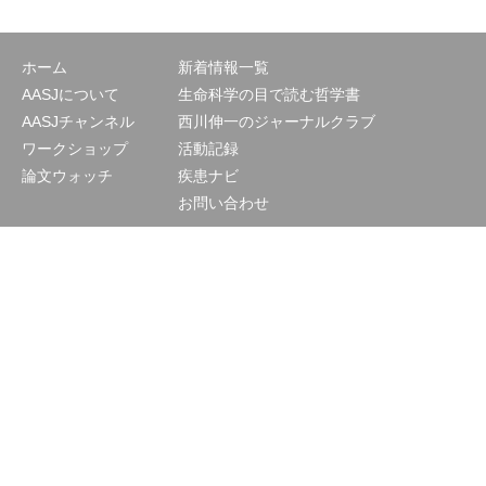
ホーム
新着情報一覧
AASJについて
生命科学の目で読む哲学書
AASJチャンネル
西川伸一のジャーナルクラブ
ワークショップ
活動記録
論文ウォッチ
疾患ナビ
お問い合わせ