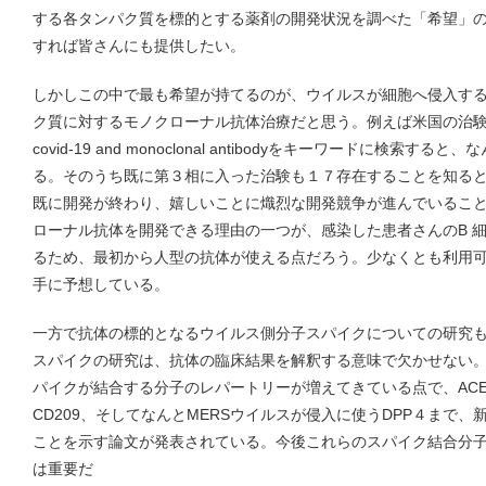
する各タンパク質を標的とする薬剤の開発状況を調べた「希望」
すれば皆さんにも提供したい。
しかしこの中で最も希望が持てるのが、ウイルスが細胞へ侵入す
ク質に対するモノクローナル抗体治療だと思う。例えば米国の治験登録サイトCl
covid-19 and monoclonal antibodyをキーワードに検
る。そのうち既に第３相に入った治験も１７存在することを知る
既に開発が終わり、嬉しいことに熾烈な開発競争が進んでいるこ
ローナル抗体を開発できる理由の一つが、感染した患者さんのB 
るため、最初から人型の抗体が使える点だろう。少なくとも利用可
手に予想している。
一方で抗体の標的となるウイルス側分子スパイクについての研究
スパイクの研究は、抗体の臨床結果を解釈する意味で欠かせない
パイクが結合する分子のレパートリーが増えてきている点で、AC
CD209、そしてなんとMERSウイルスが侵入に使うDPP４まで
ことを示す論文が発表されている。今後これらのスパイク結合分
は重要だ