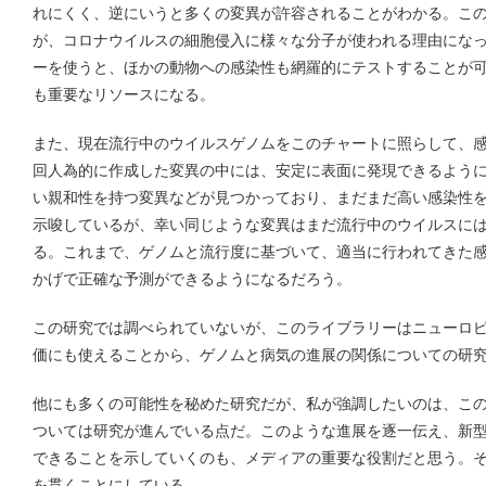
れにくく、逆にいうと多くの変異が許容されることがわかる。こ
が、コロナウイルスの細胞侵入に様々な分子が使われる理由にな
ーを使うと、ほかの動物への感染性も網羅的にテストすることが
も重要なリソースになる。
また、現在流行中のウイルスゲノムをこのチャートに照らして、
回人為的に作成した変異の中には、安定に表面に発現できるように
い親和性を持つ変異などが見つかっており、まだまだ高い感染性
示唆しているが、幸い同じような変異はまだ流行中のウイルスに
る。これまで、ゲノムと流行度に基づいて、適当に行われてきた
かげで正確な予測ができるようになるだろう。
この研究では調べられていないが、このライブラリーはニューロ
価にも使えることから、ゲノムと病気の進展の関係についての研
他にも多くの可能性を秘めた研究だが、私が強調したいのは、こ
ついては研究が進んでいる点だ。このような進展を逐一伝え、新
できることを示していくのも、メディアの重要な役割だと思う。
を貫くことにしている。