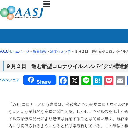
AASJホームページ
>
新着情報
>
論文ウォッチ
> ９月２日 進む新型コロナウイルス
９月２日 進む新型コロナウイルススパイクの構造解析（
Facebook
X
Line
Haten
Poc
SNSシェア
Share
「With コロナ」という言葉は、今後私たちが新型コロナウイル
ないという消極的な意味に聞こえる。しかし、ウイルスを地上か
イルス治療法開発により恐怖は解消することは間違い無く、既存
内には提供されるようになると私は楽観視している。この確信の