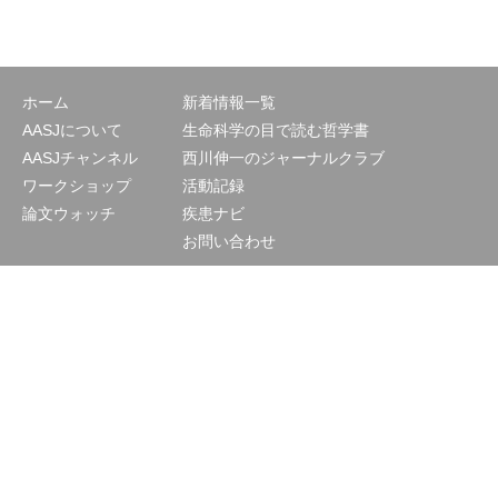
ホーム
新着情報一覧
AASJについて
生命科学の目で読む哲学書
AASJチャンネル
西川伸一のジャーナルクラブ
ワークショップ
活動記録
論文ウォッチ
疾患ナビ
お問い合わせ