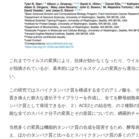
これまでウイルスの変異により、抗体が効かなくなったり、ウイ
が指摘されているが、基本的にはウイルスゲノムの変異から適当
い。
この研究ではスパイクタンパク質を構成する全てのアミノ酸を、
置き換えた膨大な遺伝子ライブラリーを作成し、全てを酵母細胞
ンパク質として発現できるか、２）ACE2との結合性、の２種類
能な全てのスパイク分子の変異とその形質についての、網羅的チ
当然多くの変異は機能的タンパク質の合成を阻害するため、酵母
え、ほかのタンパク質と比べるとスパイクタンパク質の多くのア