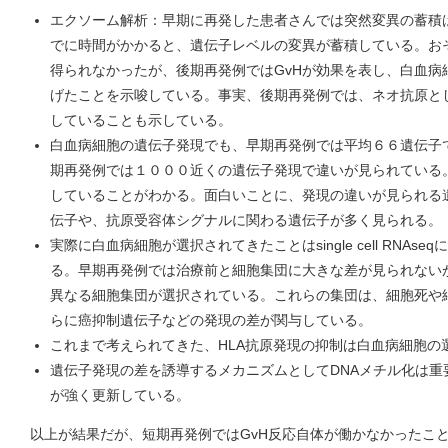
エクソーム解析：早期に再発した患者さんでは突然変異の蓄積
でに時間がかかると、遺伝子レベルの変異が蓄積している。おそ
得られなかったが、後期再発例ではGvHが効果を表し、白血病
げたことを示唆している。事実、後期再発例では、ネオ抗原と
していることも示している。
白血病細胞の遺伝子発現でも、早期再発例では平均６６遺伝子
期再発例では１０００近くの遺伝子発現で違いが見られている。
していることがわかる。面白いことに、発現の違いが見られる
伝子や、抗原受容体シグナルに関わる遺伝子が多く見られる。
実際に白血病細胞が選択されてきたことはsingle cell RNA
る。早期再発例では治療前と細胞集団に大きな差が見られない
異なる細胞集団が選択されている。これらの集団は、細胞死や
らに癌抑制遺伝子などの発現の差が関与している。
これまで考えられてきた、HLA抗原発現の抑制は白血病細胞の
遺伝子発現の差を誘導するメカニズムとしてDNAメチル化は重
が強く更新している。
以上が結果だが、短期再発例ではGvH反応自体が働かなかったこと