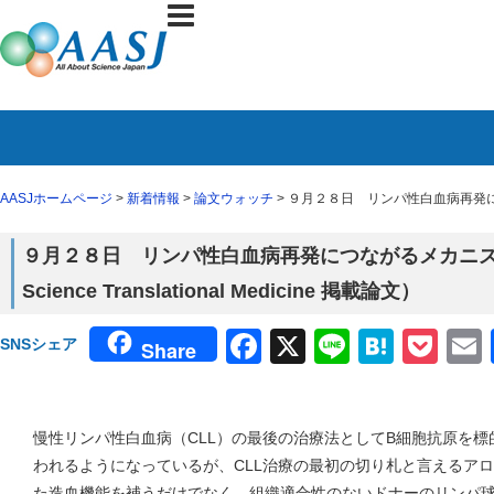
AASJホームページ
>
新着情報
>
論文ウォッチ
> ９月２８日 リンパ性白血病再発につながる
９月２８日 リンパ性白血病再発につながるメカニ
Science Translational Medicine 掲載論文）
Facebook
X
Line
Haten
Poc
SNSシェア
Share
慢性リンパ性白血病（CLL）の最後の治療法としてB細胞抗原を標的
われるようになっているが、CLL治療の最初の切り札と言えるア
た造血機能を補うだけでなく、組織適合性のないドナーのリンパ