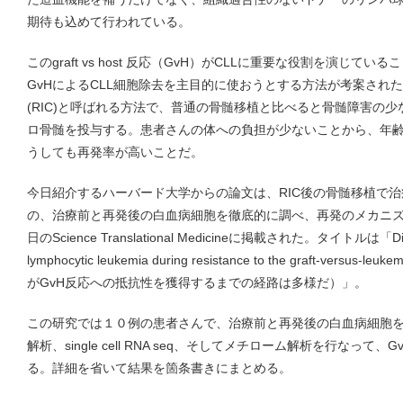
期待も込めて行われている。
このgraft vs host 反応（GvH）がCLLに重要な役割を演じ
GvHによるCLL細胞除去を主目的に使おうとする方法が考案された。Reduced i
(RIC)と呼ばれる方法で、普通の骨髄移植と比べると骨髄障害の
ロ骨髄を投与する。患者さんの体への負担が少ないことから、年
うしても再発率が高いことだ。
今日紹介するハーバード大学からの論文は、RIC後の骨髄移植で
の、治療前と再発後の白血病細胞を徹底的に調べ、再発のメカニ
日のScience Translational Medicineに掲載された。タイトルは「Distinct 
lymphocytic leukemia during resistance to the graft-vers
がGvH反応への抵抗性を獲得するまでの経路は多様だ）」。
この研究では１０例の患者さんで、治療前と再発後の白血病細胞
解析、single cell RNA seq、そしてメチローム解析を行なっ
る。詳細を省いて結果を箇条書きにまとめる。