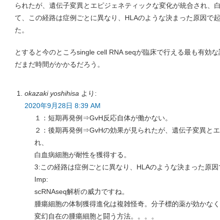
られたが、遺伝子変異とエピジェネティックな変化が統合され、
て、この経路は症例ごとに異なり、HLAのような決まった原因で
た。
とすると今のところsingle cell RNA seqが臨床で行える最
だまだ時間がかかるだろう。
okazaki yoshihisa
より:
2020年9月28日 8:39 AM
１：短期再発例⇒GvH反応自体が働かない。
２：後期再発例⇒GvHの効果が見られたが、遺伝子変異と
れ、
白血病細胞が耐性を獲得する。
3:この経路は症例ごとに異なり、HLAのような決まった原
Imp:
scRNAseq解析の威力ですね。
腫瘍細胞の体制獲得進化は複雑怪奇。分子標的薬が効かなく
変幻自在の腫瘍細胞と闘う方法。。。。