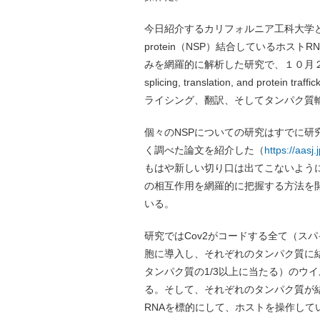
今日紹介するカリフォルニア工科大学とバー
protein（NSP）結合しているホ
みを網羅的に解析した研究で、１０月２日にCe
splicing, translation, and protei
ライシング、翻訳、そしてタンパク質
個々のNSPについての研究はすでに研
く調べた論文を紹介した（
https://aasj
もはや新しい切り口は出てこないように
の相互作用を網羅的に把握する方法を
いる。
研究ではCov2がコードする全て（ス
胞に導入し、それぞれのタンパク質に
タンパク質の1/3以上に当たる）のウ
る。そして、それぞれのタンパク質が
RNAを標的にして、ホストを操作し