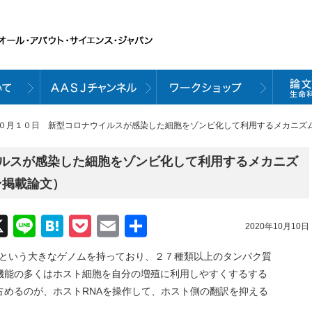
１０月１０日 新型コロナウイルスが感染した細胞をゾンビ化して利用するメカニズム（
ルスが感染した細胞をゾンビ化して利用するメカニズ
イン掲載論文）
acebook
X
Line
Hatena
Pocket
Email
共
2020年10月10日
有
kbという大きなゲノムを持っており、２７種類以上のタンパク質
機能の多くはホスト細胞を自分の増殖に利用しやすくするする
占めるのが、ホストRNAを操作して、ホスト側の翻訳を抑える