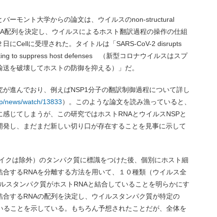
モント大学からの論文は、ウイルスのnon-structural
ストRNA配列を決定し、ウイルスによるホスト翻訳過程の操作の仕組
llに受理された。タイトルは「SARS-CoV-2 disrupts
n trafficking to suppress host defenses （新型コロナウイルスはスプ
輸送を破壊してホストの防御を抑える）」だ。
究が進んでおり、例えばNSP1分子の翻訳制御過程について詳し
.jp/news/watch/13833
）。このような論文を読み漁っていると、
感じてしまうが、この研究ではホストRNAとウイルスNSPと
開発し、まだまだ新しい切り口が存在することを見事に示して
パイクは除外）のタンパク質に標識をつけた後、個別にホスト細
結合するRNAを分離する方法を用いて、１０種類（ウイルス全
イルスタンパク質がホストRNAと結合していることを明らかにす
結合するRNAの配列を決定し、ウイルスタンパク質が特定の
ていることを示している。もちろん予想されたことだが、全体を