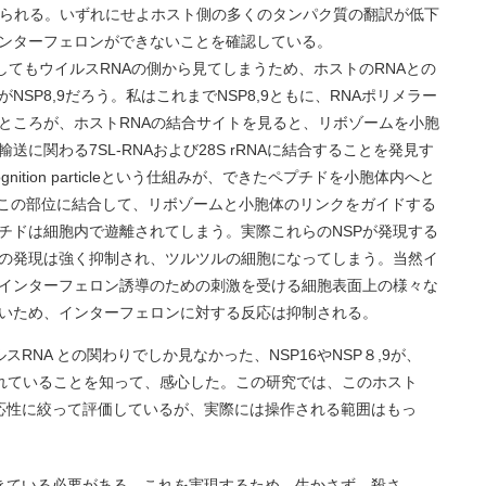
えられる。いずれにせよホスト側の多くのタンパク質の翻訳が低下
ンターフェロンができないことを確認している。
どうしてもウイルスRNAの側から見てしまうため、ホストのRNAとの
SP8,9だろう。私はこれまでNSP8,9ともに、RNAポリメラー
ところが、ホストRNAの結合サイトを見ると、リボゾームを小胞
に関わる7SL-RNAおよび28S rRNAに結合することを発見す
cognition particleという仕組みが、できたペプチドを小胞体内へと
9はこの部位に結合して、リボゾームと小胞体のリンクをガイドする
チドは細胞内で遊離されてしまう。実際これらのNSPが発現する
の発現は強く抑制され、ツルツルの細胞になってしまう。当然イ
インターフェロン誘導のための刺激を受ける細胞表面上の様々な
いため、インターフェロンに対する反応は抑制される。
RNA との関わりでしか見なかった、NSP16やNSP８,9が、
されていることを知って、感心した。この研究では、このホスト
応性に絞って評価しているが、実際には操作される範囲はもっ
きている必要がある。これを実現するため、生かさず、殺さ