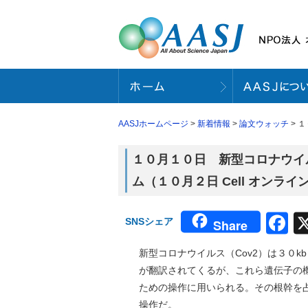
AASJホームページ
>
新着情報
>
論文ウォッチ
> 
１０月１０日 新型コロナウイ
ム（１０月２日 Cell オンラ
F
SNSシェア
Share
新型コロナウイルス（Cov2）は３０
が翻訳されてくるが、これら遺伝子の
ための操作に用いられる。その根幹を
操作だ。