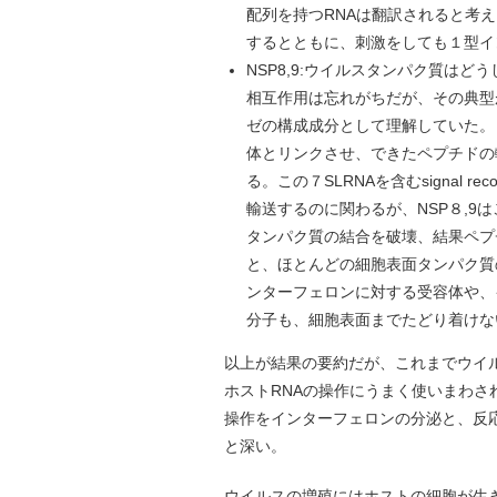
配列を持つRNAは翻訳されると考
するとともに、刺激をしても１型イ
NSP8,9:ウイルスタンパク質は
相互作用は忘れがちだが、その典型がN
ゼの構成成分として理解していた。
体とリンクさせ、できたペプチドの輸送
る。この７SLRNAを含むsignal re
輸送するのに関わるが、NSP８,
タンパク質の結合を破壊、結果ペプ
と、ほとんどの細胞表面タンパク質
ンターフェロンに対する受容体や、
分子も、細胞表面までたどり着けな
以上が結果の要約だが、これまでウイルス
ホストRNAの操作にうまく使いまわ
操作をインターフェロンの分泌と、反
と深い。
ウイルスの増殖にはホストの細胞が生