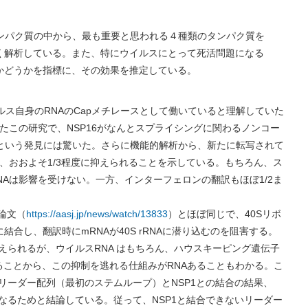
タンパク質の中から、最も重要と思われる４種類のタンパク質を
く解析している。また、特にウイルスにとって死活問題になる
かどうかを指標に、その効果を推定している。
ウイルス自身のRNAのCapメチレースとして働いていると理解していた
たこの研究で、NSP16がなんとスプライシングに関わるノンコー
するという発見には驚いた。さらに機能的解析から、新たに転写されて
、おおよそ1/3程度に抑えられることを示している。もちろん、ス
Aは影響を受けない。一方、インターフェロンの翻訳もほぼ1/2ま
た論文（
https://aasj.jp/news/watch/13833
）とほぼ同じで、40Sリボ
に結合し、翻訳時にmRNAが40S rRNAに潜り込むのを阻害する。
えられるが、ウイルスRNA はもちろん、ハウスキーピング遺伝子
ることから、この抑制を逃れる仕組みがRNAあることもわかる。こ
リーダー配列（最初のステムループ）とNSP1との結合の結果、
なるためと結論している。従って、NSP1と結合できないリーダー