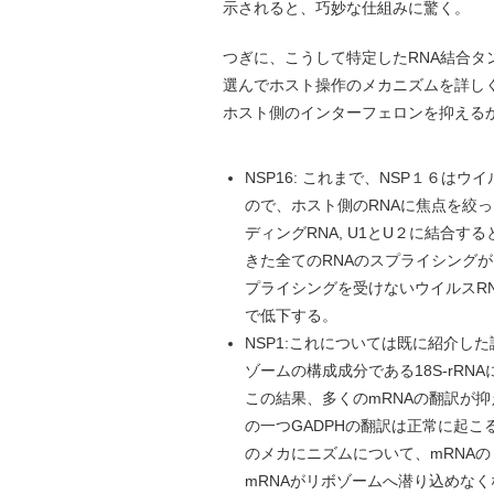
示されると、巧妙な仕組みに驚く。
つぎに、こうして特定したRNA結合
選んでホスト操作のメカニズムを詳し
ホスト側のインターフェロンを抑える
NSP16: これまで、NSP１６は
ので、ホスト側のRNAに焦点を絞っ
ディングRNA, U1とU２に結合
きた全てのRNAのスプライシングが
プライシングを受けないウイルスRN
で低下する。
NSP1:これについては既に紹介し
ゾームの構成成分である18S-rRNA
この結果、多くのmRNAの翻訳が抑
の一つGADPHの翻訳は正常に起こ
のメカにニズムについて、mRNAの
mRNAがリボゾームへ潜り込めなく